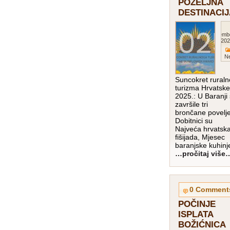
POŽELJNA
DESTINACIJ
Decemb
202
Ne
Suncokret rural
turizma Hrvatske
2025.: U Baranji
završile tri
brončane povelj
Dobitnici su
Najveća hrvatsk
fišijada, Mjesec
baranjske kuhinj
…pročitaj više
0 Comment
POČINJE
ISPLATA
BOŽIĆNICA