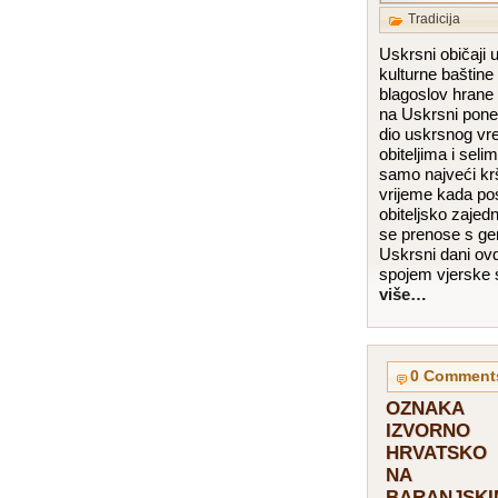
Tradicija
Uskrsni običaji 
kulturne baštine
blagoslov hrane i
na Uskrsni pone
dio uskrsnog vr
obiteljima i seli
samo najveći kr
vrijeme kada po
obiteljsko zajedni
se prenose s gen
Uskrsni dani ovd
spojem vjerske
više…
0 Comment
OZNAKA
IZVORNO
HRVATSKO
NA
BARANJSKI