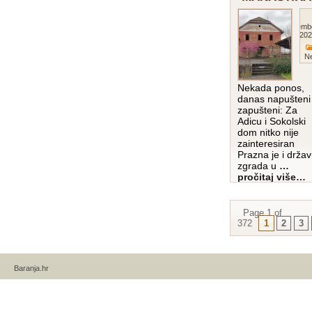
Decemb
202
Ne
Nekada ponos,
danas napušteni 
zapušteni: Za
Adicu i Sokolski
dom nitko nije
zainteresiran
Prazna je i drža
zgrada u
…
pročitaj više…
Page 1 of
372
1
2
3
Baranja.hr