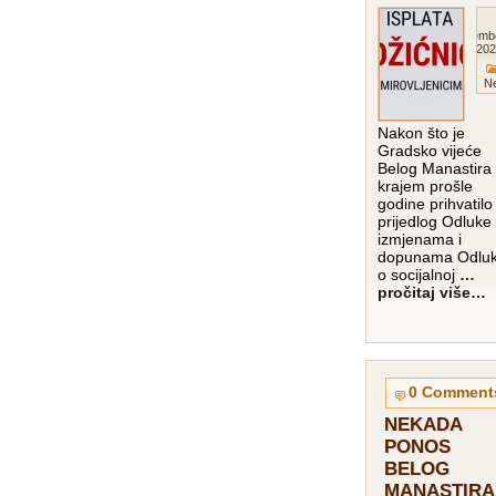
Decemb
202
Ne
Nakon što je
Gradsko vijeće
Belog Manastira
krajem prošle
godine prihvatilo
prijedlog Odluke
izmjenama i
dopunama Odlu
o socijalnoj
…
pročitaj više…
0 Comment
NEKADA
PONOS
BELOG
MANASTIRA