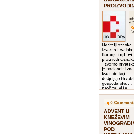
PROIZVODI
1
Decemb
202
Ne
Nositelji oznake
Izvorno hrvatsko 
Baranje i njihovi
proizvodi Oznak
“Izvorno hrvatsk
je nacionalni zna
kvalitete koji
dodjeljuje Hrvat
gospodarska
…
pročitaj više…
0 Comment
ADVENT U
KNEŽEVIM
VINOGRADI
POD