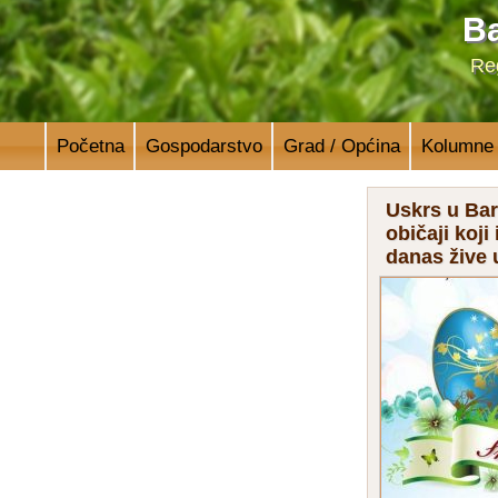
Ba
Reg
Početna
Gospodarstvo
Grad / Općina
Kolumne
Uskrs u Bar
običaji koji 
danas žive u