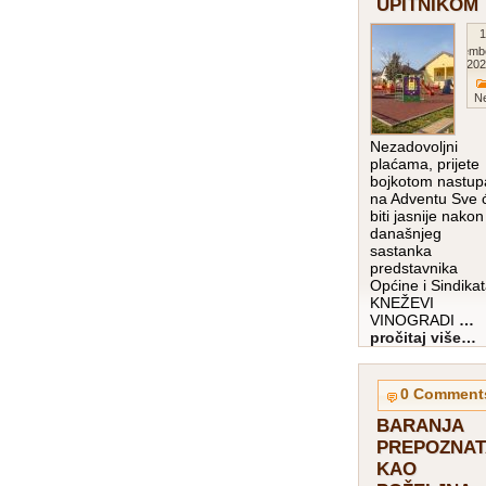
UPITNIKOM
1
Decemb
202
Ne
Nezadovoljni
plaćama, prijete
bojkotom nastup
na Adventu Sve 
biti jasnije nakon
današnjeg
sastanka
predstavnika
Općine i Sindika
KNEŽEVI
VINOGRADI
…
pročitaj više…
0 Comment
BARANJA
PREPOZNAT
KAO