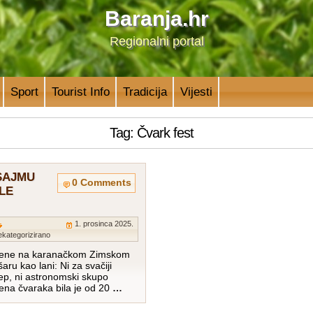
Baranja.hr
Regionalni portal
Sport
Tourist Info
Tradicija
Vijesti
Tag: Čvark fest
SAJMU
0 Comments
LE
1. prosinca 2025.
kategorizirano
jene na karanačkom Zimskom
aru kao lani: Ni za svačiji
ep, ni astronomski skupo
jena čvaraka bila je od 20
…