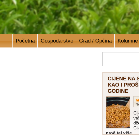
Početna
Gospodarstvo
Grad / Općina
Kolumne
CIJENE NA 
KAO I PROŠ
GODINE
Ne
Ci
vaš
dž
Ci
pročitaj više…