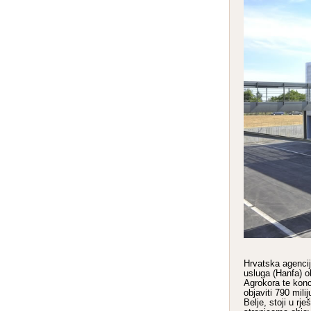
Hrvatska agencij
usluga (Hanfa) o
Agrokora te konc
objaviti 790 mil
Belje, stoji u rj