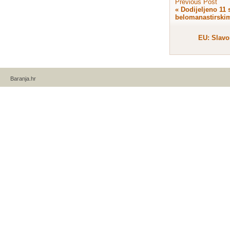
Previous Post
«
Dodijeljeno 11 
belomanastirski
EU: Slavo
Baranja.hr