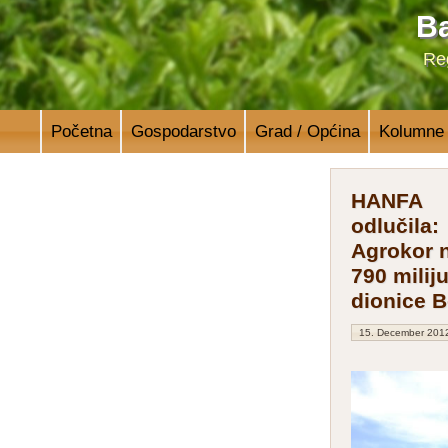
Ba
Reg
Početna
Gospodarstvo
Grad / Općina
Kolumne
HANFA
odlučila:
Agrokor n
790 milij
dionice B
15. December 201