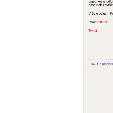
prijeprvotne od
postupak završit
Više o odluci H
Izvor:
SIB.hr
Tweet
:
Gospodars