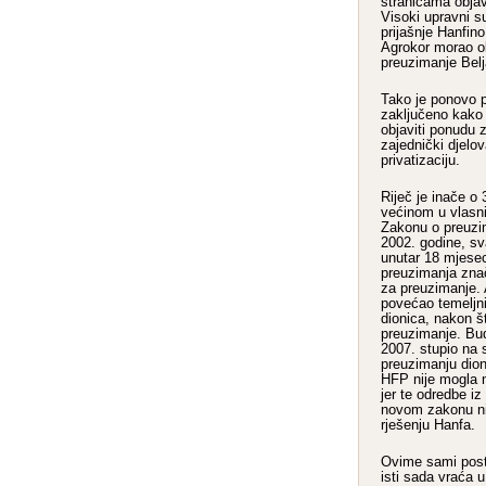
stranicama objav
Visoki upravni su
prijašnje Hanfin
Agrokor morao ob
preuzimanje Belj
Tako je ponovo p
zaključeno kako
objaviti ponudu z
zajednički djel
privatizaciju.
Riječ je inače o
većinom u vlasni
Zakonu o preuzim
2002. godine, s
unutar 18 mjese
preuzimanja znač
za preuzimanje. 
povećao temeljni 
dionica, nakon št
preuzimanje. Bu
2007. stupio na
preuzimanju dion
HFP nije mogla 
jer te odredbe i
novom zakonu nije
rješenju Hanfa.
Ovime sami post
isti sada vraća u