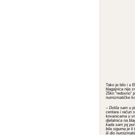
Tako je bilo i u 
blagajnica nije z
25kn “redovno” pl
numizmatičke ko
–
Došla sam u je
centara i račun 
kovanicama u vr
djelatnica na bl
kada sam joj pon
bila sigurna je l
ili dio numizmati