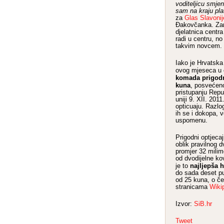
voditeljicu smjen
sam na kraju pla
za
Glas Slavonij
Đakovčanka. Zani
djelatnica centr
radi u centru, no
takvim novcem.
Iako je Hrvatsk
ovog mjeseca u o
komada prigod
kuna
, posvećen
pristupanju Repu
uniji 9. XII. 201
opticuaju. Razlo
ih se i dokopa, 
uspomenu.
Prigodni optjeca
oblik pravilnog d
promjer 32 milim
od dvodijelne ko
najljepša 
je to
do sada deset p
od 25 kuna, o če
stranicama
Wiki
Izvor:
SiB.hr
Tweet