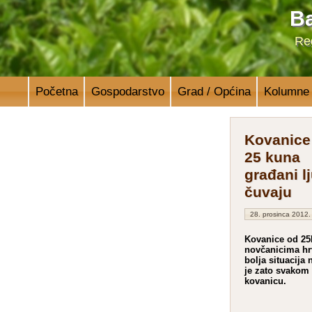
Ba
Reg
Početna
Gospodarstvo
Grad / Općina
Kolumne
Kovanice
25 kuna
građani 
čuvaju
28. prosinca 2012.
Kovanice od 25k
novčanicima hrv
bolja situacija
je zato svakom
kovanicu.