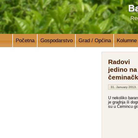
Ba
Reg
Početna
Gospodarstvo
Grad / Općina
Kolumne
Radovi
jedino na
čeminačk
31. January 2013.
U nekoliko baran
je gradnja ili dog
su u Čemincu gra