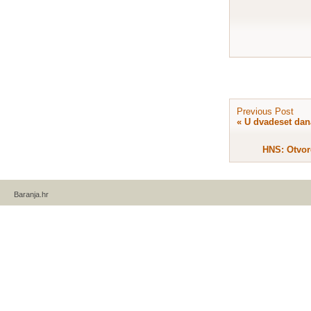
Previous Post
«
U dvadeset dana
HNS: Otvor
Baranja.hr