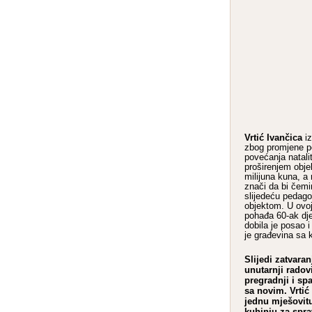
Vrtić Ivančica
iz
zbog promjene p
povećanja natali
proširenjem obje
milijuna kuna, a 
znači da bi čem
slijedeću pedag
objektom. U ovoj
pohađa 60-ak dj
dobila je posao 
je građevina sa
Slijedi zatvaran
unutarnji radov
pregradnji i spa
sa novim. Vrtić 
jednu mješovitu
kuhinju za spra