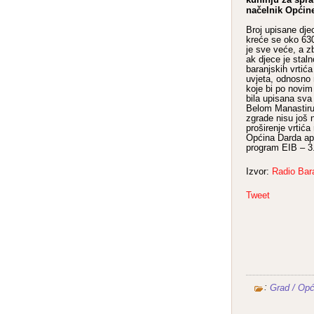
načelnik Općin
Broj upisane djec
kreće se oko 63
je sve veće, a z
ak djece je stal
baranjskih vrtića
uvjeta, odnosno
koje bi po novi
bila upisana sva
Belom Manastiru 
zgrade nisu još n
proširenje vrtića 
Općina Darda apli
program EIB – 3
Izvor:
Radio Bar
Tweet
:
Grad / Opć