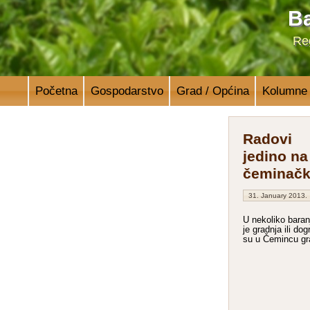
Ba
Reg
Početna
Gospodarstvo
Grad / Općina
Kolumne
Radovi
jedino na
čeminačk
31. January 2013.
U nekoliko baran
je gradnja ili dog
su u Čemincu gra