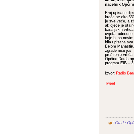
načelnik Općin
Broj upisane djec
kreće se oko 63
je sve veće, a z
ak djece je stal
baranjskih vrtića
uvjeta, odnosno
koje bi po novi
bila upisana sva
Belom Manastiru 
zgrade nisu još n
proširenje vrtića 
Općina Darda apli
program EIB – 3
Izvor:
Radio Bar
Tweet
:
Grad / Opć