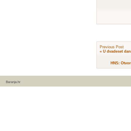
Previous Post
«
U dvadeset dana
HNS: Otvor
Baranja.hr