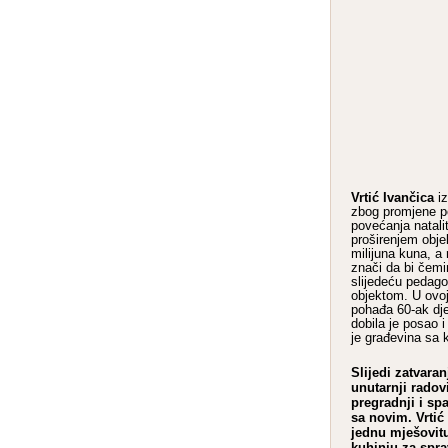
Vrtić Ivančica
iz
zbog promjene p
povećanja natali
proširenjem obje
milijuna kuna, a 
znači da bi čem
slijedeću pedag
objektom. U ovoj
pohađa 60-ak dj
dobila je posao 
je građevina sa
Slijedi zatvaran
unutarnji radov
pregradnji i spa
sa novim. Vrtić 
jednu mješovitu
kuhinju za spra