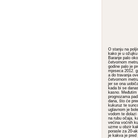
O stanju na polj
kako je u ožujku
Baranje palo oko 
četvornom metru
godine palo je pr
mjeseca 2012. go
a do travanja ov
četvornom metru
jer se ona uobič
kada bi se danas 
kasno. Međutim 
prognozama padat
dana, što će pred
kukuruz te sunc
uglavnom je bol
vodom te dolazi d
na rubu očaja, ka
većina voćnih ku
uzme u obzir kak
porasle za 20-ak
je kakva je pred