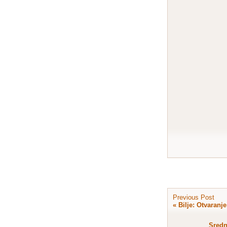
Previous Post
«
Bilje: Otvaranj
Sredn