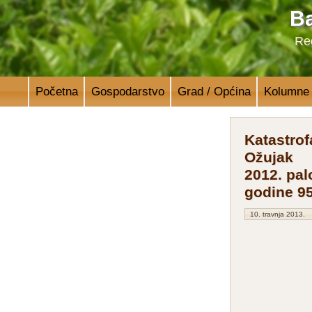
Ba
Reg
Početna
Gospodarstvo
Grad / Općina
Kolumne
Katastrof
Ožujak
2012. pal
godine 95
10. travnja 2013.