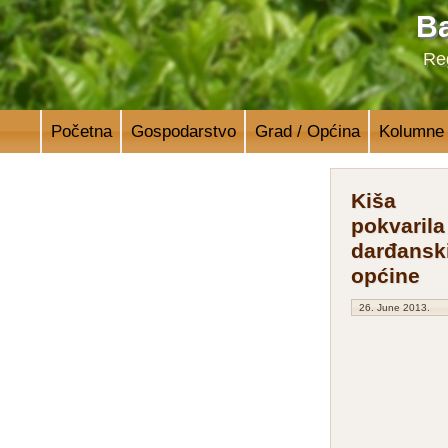
Ba
Reg
Početna
Gospodarstvo
Grad / Općina
Kolumne
Kiša
pokvarila
darđanski
općine
26. June 2013.