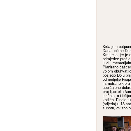
Kiša je u potpuno
Dana općine Dar
Krstitelja, jer j
primjerice prošl
ljudi i memorijal
Planirano čašćen
volom obuhvatilo
posjetio Đolu pri
od nedjelje Fišij
i smotra folklora
uobičajeno dobro
broj ljubitelja ša
izričaja, a i fiši
kotlića. Finale t
(srijeda) u 18 sa
subotu, ovisno 