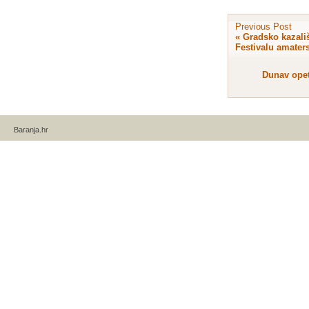
Previous Post
«
Gradsko kazališ
Festivalu amaters
Dunav opet
Baranja.hr