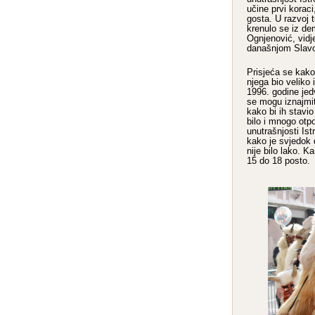
učine prvi korac
gosta. U razvoj t
krenulo se iz de
Ognjenović, vidje
današnjom Slavo
Prisjeća se kako j
njega bio veliko
1996. godine je
se mogu iznajmi
kako bi ih stavi
bilo i mnogo otp
unutrašnjosti Istr
kako je svjedok 
nije bilo lako. K
15 do 18 posto.