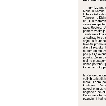
– Imam izvrsne d
Marici u Karancu.
ljubav i želja da
Također i u Did
ritu, ili u resto
samo ambijentom,
rade. Restoran J
pamtim voditelja
Tamburaše koji 
angažirao te su n
sajmu u München
također promovir
dijela Hrvatske.
na tom sajmu uvi
prvi put i slavon
poruka. Želim da 
njoj ne prestajem 
danas potrebni “p
kaže nam Ognje
Ističe kako upo
velikih turistič
moraju i sami po
kontinentu. Za p
navodi primjer, n
nagrade s nekoli
Pojašnjava to tv
poznaju ni ljudi 