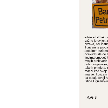
– Neće biti lako 
važno je uvijek z
država, niti insti
Turizam je prodaj
seoskom turizmu 
očekivati da će 
ljudima omogućit
svojih proizvoda 
dobro organizira
takvih primjera, 
radeći kod svoje 
imanje. Turizam
da ostaju svoji n
ističe Ognjenovi
I.M./G.S