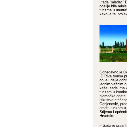
i tada “mladac” 
poslije bila minis
turizma u unutraš
kako je taj projek
Odnedavno je Og
ID Riva toursa p
on je i dalje dob
jednim važnim os
kaže, sada ima 
turizam u kontin
njemačke goste 
iskustvo stečeno 
Ognjenović, pred
graditi turizam u
Srijemu i općeni
Hrvatske.
– Sada je pravi 