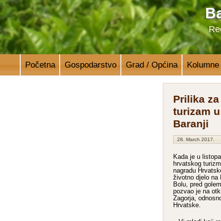
Ba
Reg
Početna
Gospodarstvo
Grad / Općina
Kolumne
Prilika za
turizam u
Baranji
28. March 2017.
Kada je u listop
hrvatskog turizm
nagradu Hrvatske
životno djelo na
Bolu, pred golem
pozvao je na otkr
Zagorja, odnosno
Hrvatske.