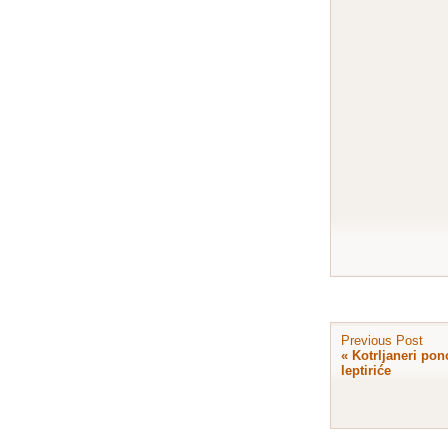
Previous Post
«
Kotrljaneri pon
leptiriće