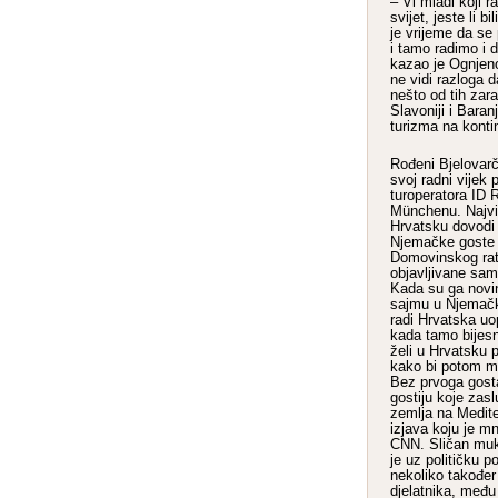
– Vi mladi koji ra
svijet, jeste li b
je vrijeme da se p
i tamo radimo i 
kazao je Ognjeno
ne vidi razloga da
nešto od tih zar
Slavoniji i Baran
turizma na konti
Rođeni Bjelovarča
svoj radni vijek 
turoperatora ID 
Münchenu. Najvi
Hrvatsku dovodi
Njemačke goste d
Domovinskog rata
objavljivane samo
Kada su ga novin
sajmu u Njemačko
radi Hrvatska uo
kada tamo bijesn
želi u Hrvatsku 
kako bi potom mo
Bez prvoga gosta
gostiju koje zas
zemlja na Medite
izjava koju je mn
CNN. Sličan muk
je uz političku p
nekoliko također 
djelatnika, među