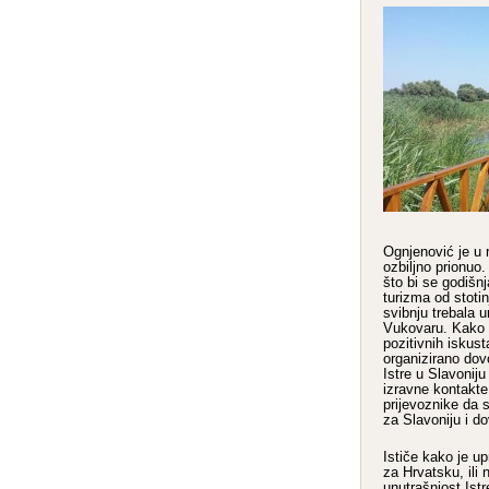
Ognjenović je u r
ozbiljno prionuo
što bi se godišn
turizma od stotin
svibnju trebala 
Vukovaru. Kako 
pozitivnih iskus
organizirano dov
Istre u Slavoniju
izravne kontakte
prijevoznike da 
za Slavoniju i do
Ističe kako je u
za Hrvatsku, ili 
unutrašnjost Istr