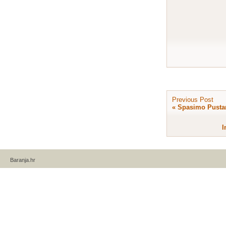
Previous Post
«
Spasimo Pustar
I
Baranja.hr