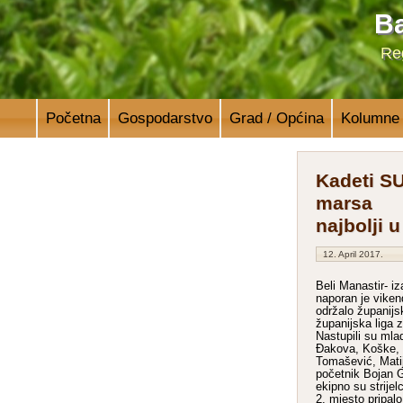
Ba
Reg
Početna
Gospodarstvo
Grad / Općina
Kolumne
Kadeti S
marsa
najbolji u
12. April 2017.
Beli Manastir- i
naporan je vike
održalo županijsk
županijska liga 
Nastupili su mladi
Đakova, Koške, 
Tomašević, Matij
početnik Bojan G
ekipno su strij
2. mjesto pripal