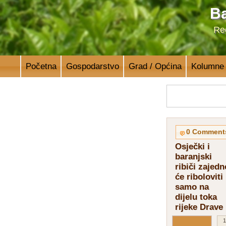
Ba
Reg
Početna
Gospodarstvo
Grad / Općina
Kolumne
0 Comment
Osječki i
baranjski
ribiči zajedn
će riboloviti
samo na
dijelu toka
rijeke Drave
1