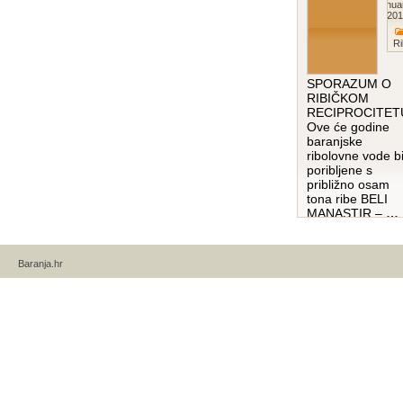
Janua
201
Ri
SPORAZUM O
RIBIČKOM
RECIPROCITET
Ove će godine
baranjske
ribolovne vode bi
poribljene s
približno osam
tona ribe BELI
MANASTIR –
…
pročitaj više…
Baranja.hr