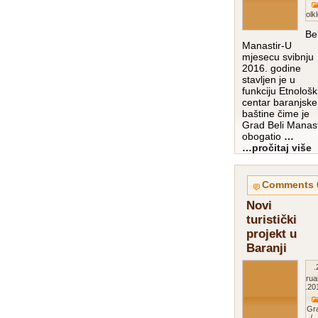
Folkl
Bel
Manastir-U
mjesecu svibnju
2016. godine
stavljen je u
funkciju Etnološk
centar baranjske
baštine čime je
Grad Beli Manast
obogatio
…
pročitaj više…
0
Novi
turistički
projekt u
Baranji
28.
Februa
201
Gr
/