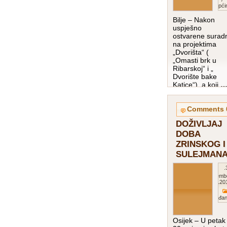
Opći
Bilje – Nakon
uspješno
ostvarene surad
na projektima
„Dvorišta“ (
„Omasti brk u
Ribarskoj“ i „
Dvorište bake
Katice“), a koji
pročitaj više…
0
DOŽIVLJAJ
DOBA
ZRINSKOG I
SULEJMAN
30.
Septemb
201
Događan
Osijek – U petak