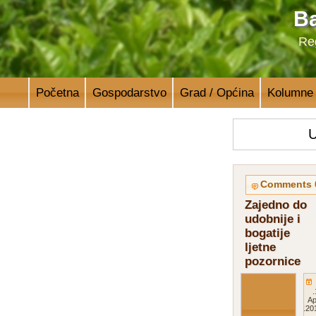
Ba
Reg
Početna
Gospodarstvo
Grad / Općina
Kolumne
U
0
Zajedno do
udobnije i
bogatije
ljetne
pozornice
11.
Ap
201