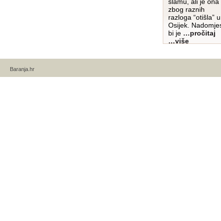
slamu, ali je ona
zbog raznih
razloga “otišla” u
Osijek. Nadomjes
bi je
…pročitaj
više…
Baranja.hr