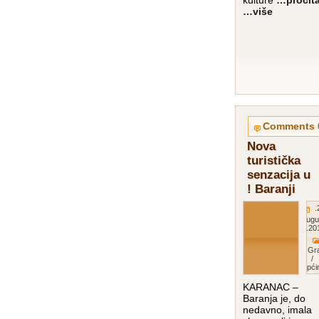
kulture
…pročita
više…
0
Nova
turistička
senzacija u
Baranji !
20.
Augu
201
Gr
/
Opći
KARANAC –
Baranja je, do
nedavno, imala