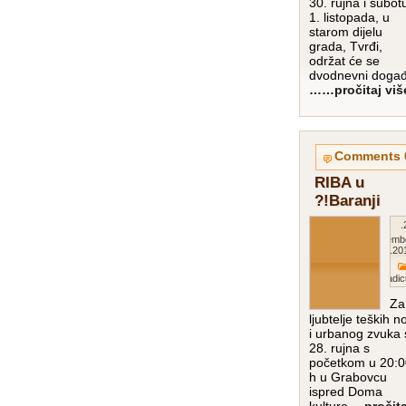
30. rujna i subot
1. listopada, u
starom dijelu
grada, Tvrđi,
održat će se
dvodnevni događ
…pročitaj više
0
RIBA u
Baranji!?
27.
Septemb
201
Tradici
Za
ljubtelje teških n
i urbanog zvuka 
28. rujna s
početkom u 20:0
h u Grabovcu
ispred Doma