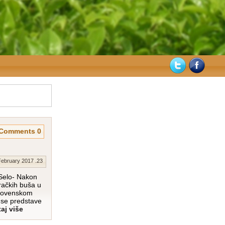
0 Comments
23. February 2017.
Selo- Nakon
račkih buša u
slovenskom
a se predstave
aj više…