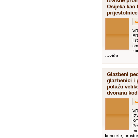
Izvrsne pro
Osijeka kao
prijestolnice
VR
BR
LO
sm
zb
više…
Glazbeni pe
glazbenici i 
polažu velik
dvoranu ko
VR
IZ
KO
Pr
mu
koncerte, prostor