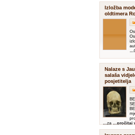
Izložba mod
oldtimera R
Os
Os
iz
au
Nalaze s Ja
salaša vidje
posjetitelja
BE
SE
BE
mj
pr
za
…pročitaj v