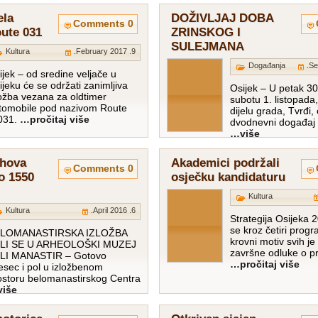
ela
DOŽIVLJAJ DOBA
0 Comments
oute 031
ZRINSKOG I
SULEJMANA
Kultura
9. February 2017.
Događanja
ijek – od sredine veljače u
ijeku će se održati zanimljiva
Osijek – U petak 30.
ložba vezana za oldtimer
subotu 1. listopada
tomobile pod nazivom Route
dijelu grada, Tvrđi,
031.
…pročitaj više…
dvodnevni događaj
više…
uhova
Akademici podržali
0 Comments
lo 1550
osječku kandidaturu
Kultura
Kultura
6. April 2016.
Strategija Osijeka 2
se kroz četiri prog
LOMANASTIRSKA IZLOŽBA
krovni motiv svih je
LI SE U ARHEOLOŠKI MUZEJ
završne odluke o 
LI MANASTIR – Gotovo
pročitaj više…
esec i pol u izložbenom
ostoru belomanastirskog Centra
iše…