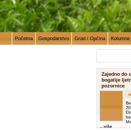
Početna
Gospodarstvo
Grad / Općina
Kolumne
Zajedno do u
bogatije ljet
pozornice
Be
20
Et
ba
Ma
više…