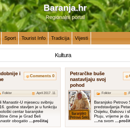
Baranja.hr
Regionalni portal
Sport
Tourist Info
Tradicija
Vijesti
Kultura
dobnije i
Petrarčke buše
0 Comments
ne
nastavljaju svoj
pohod
Folklor
11. April 2017.
Folklor
li Manastir-U mjesecu svibnju
Baranjsko Petrovo 
16. godine stavljen je u funkciju
predstavljanja Peta
nološki centar baranjske
Osijeku, Đakovu i 
štine čime je Grad Beli
Ptuju, vrijeme je d
nastir obogatio
…pročitaj
na svom
…pročit