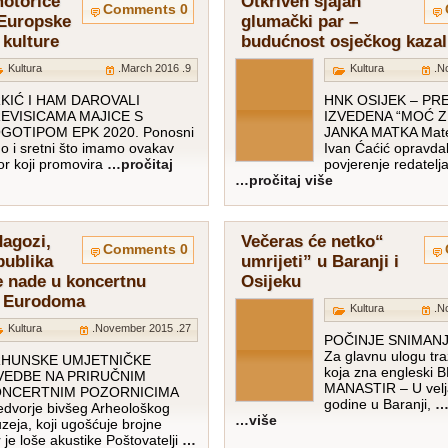
motorice
Otkriven sjajan
0 Comments
 Europske
glumački par –
 kulture
budućnost osječkog kazal
Kultura
9. March 2016.
Kultura
KIĆ I HAM DAROVALI
HNK OSIJEK – PR
EVISICAMA MAJICE S
IZVEDENA “MOĆ Z
GOTIPOM EPK 2020. Ponosni
JANKA MATKA Mate
o i sretni što imamo ovakav
Ivan Ćaćić opravdal
or koji promovira
…pročitaj
povjerenje redatelj
pročitaj više…
dagozi,
“Večeras će netko
0 Comments
publika
umrijeti” u Baranji i
e nade u koncertnu
Osijeku
d Eurodoma
Kultura
Kultura
27. November 2015.
POČINJE SNIMANJ
Za glavnu ulogu tr
HUNSKE UMJETNIČKE
koja zna engleski B
VEDBE NA PRIRUČNIM
MANASTIR – U velja
NCERTNIM POZORNICIMA
godine u Baranji,
…
edvorje bivšeg Arheološkog
više…
zeja, koji ugošćuje brojne
 je loše akustike Poštovatelji
…