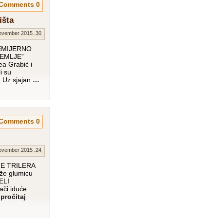
0 Comments
išta
30. November 2015.
EMIJERNO
EMLJE”
a Grabić i
i su
a Uz sjajan
…
0 Comments
24. November 2015.
E TRILERA
aže glumicu
ELI
či iduće
pročitaj