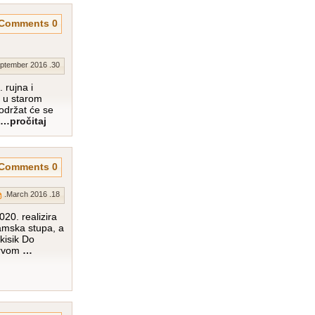
0 Comments
30. September 2016.
 rujna i
, u starom
 održat će se
…pročitaj
0 Comments
18. March 2016.
020. realizira
ramska stupa, a
 kisik Do
prvom
…