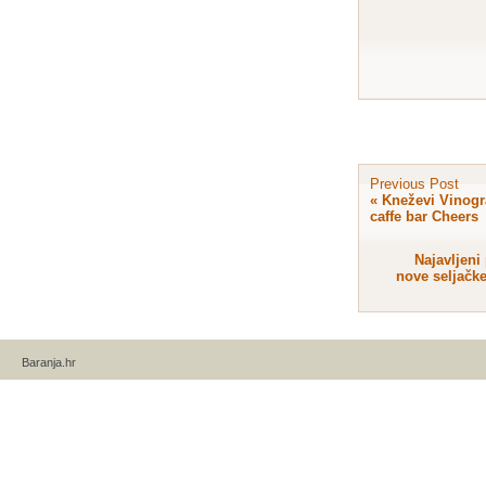
Previous Post
«
Kneževi Vinogr
caffe bar Cheers
Najavljeni
nove seljačke
Baranja.hr