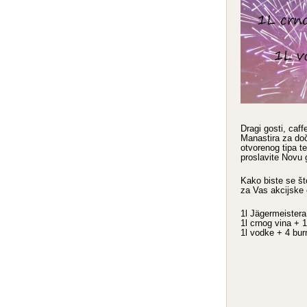
Dragi gosti, caf
Manastira za do
otvorenog tipa t
proslavite Novu 
Kako biste se što
za Vas akcijske 
1l Jägermeistera
1l crnog vina + 
1l vodke + 4 bur