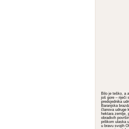
Bilo je teško, a 
još gore – riječi
predsjednika udr
Baranjska brazda
članova udruge k
hektara zemlje, p
obradivih površin
prilikom ulaska u 
u bravu svojih 