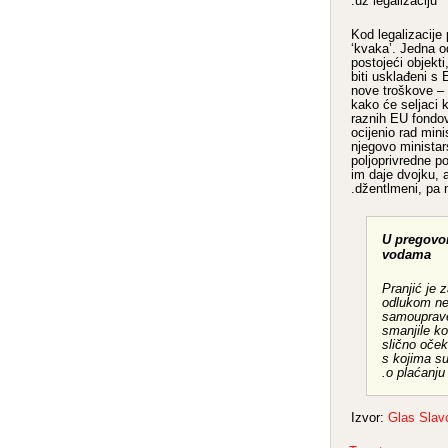
uz legalizaciju.
– Kod legalizacije
‘kvaka’. Jedna od
postojeći objekti
biti usklađeni s
nove troškove – 
kako će seljaci k
raznih EU fondo
ocijenio rad min
njegovo ministar
poljoprivredne po
im daje dvojku, 
džentlmeni, pa ne
U pregovo
vodama
Pranjić je 
odlukom nek
samouprav
smanjile ko
slično oček
s kojima su
o plaćanju
Izvor:
Glas Slavo