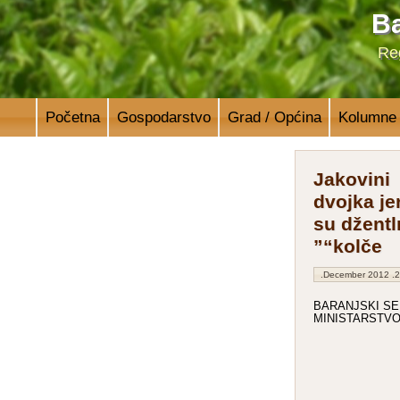
Ba
Reg
Početna
Gospodarstvo
Grad / Općina
Kolumne
Jakovini
dvojka je
su džentl
“kolče”
29. Decem
BARANJSKI SEL
MINISTARSTV