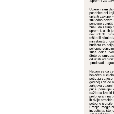
spremni za takv
– Uvjeren sam da 
posebice oni koji
uplatiti zakupe –
sukladno novim 
ponovno završiti
znaju da zakup tr
spremni, ali ih j
novi rok 31. pro
teško ili nikako
ministarstvu, os
budžeta za poljo
poljoprivrednici
suše, dok su voća
štete od smrzavan
odustati od proiz
prodavati i ogra
– Nadam se da će 
isplaćeni u cijelo
poticaja za jesen
godine) i da će n
zahtjeva vezanih
priča, ponavljaju
tražio da kredit
prolongirani na 
ih dvije protekle
potpuno iscrpile.
Pranjić, mogla bi
investicija, što 