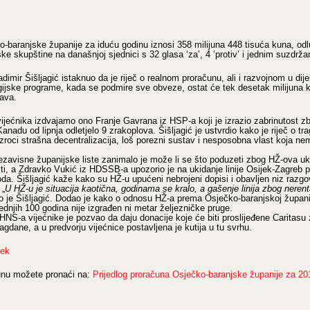
-baranjske županije za iduću godinu iznosi 358 milijuna 448 tisuća kuna, odlu
ske skupštine na današnjoj sjednici s 32 glasa ‘za’, 4 ‘protiv’ i jednim suzdrža
dimir Šišljagić istaknuo da je riječ o realnom proračunu, ali i razvojnom u dije
gijske programe, kada se podmire sve obveze, ostat će tek desetak milijuna k
tava.
ijećnika izdvajamo ono Franje Gavrana iz HSP-a koji je izrazio zabrinutost zb
Kanadu od lipnja odletjelo 9 zrakoplova. Šišljagić je ustvrdio kako je riječ o tra
 uzroci strašna decentralizacija, loš porezni sustav i nesposobna vlast koja n
ezavisne županijske liste zanimalo je može li se što poduzeti zbog HŽ-ova uk
, a Zdravko Vukić iz HDSSB-a upozorio je na ukidanje linije Osijek-Zagreb 
a. Šišljagić kaže kako su HŽ-u upućeni nebrojeni dopisi i obavljen niz razg
 „
U HŽ-u je situacija kaotična, godinama se kralo, a gašenje linija zbog nerent
čio je Šišljagić. Dodao je kako o odnosu HŽ-a prema Osječko-baranjskoj župani
ednjih 100 godina nije izgrađen ni metar željezničke pruge.
 HNS-a vijećnike je pozvao da daju donacije koje će biti proslijeđene Caritas
agdane, a u predvorju vijećnice postavljena je kutija u tu svrhu.
jek
čunu možete pronaći na:
Prijedlog proračuna Osječko-baranjske županije za 20