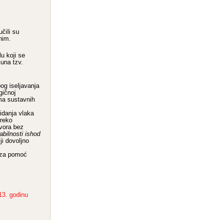
čili su
nim.
lu koji se
una tzv.
og iseljavanja
gičnoj
ema sustavnih
idanja vlaka
preko
ovora bez
abilnosti ishod
ji dovoljno
u za pomoć
13. godinu