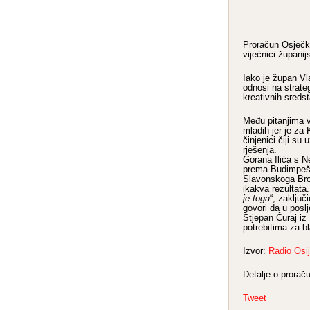
Proračun Osječko
vijećnici županij
Iako je župan Vla
odnosi na strate
kreativnih sreds
Među pitanjima v
mladih jer je za 
činjenici čiji su
rješenja.
Gorana Ilića s N
prema Budimpešti
Slavonskoga Brod
ikakva rezultata.
je toga
“, zaklju
govori da u poslj
Stjepan Čuraj iz
potrebitima za bl
Izvor:
Radio Osi
Detalje o prora
Tweet