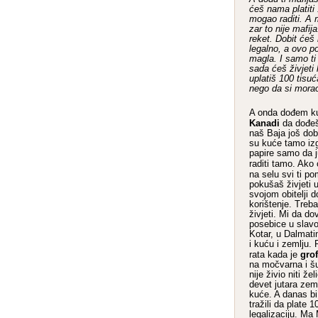
ćeš nama platiti 
mogao raditi. A 
zar to nije mafij
reket. Dobit ćeš
legalno, a ovo po
magla. I samo ti 
sada ćeš živjeti
uplatiš 100 tisuć
nego da si morao 
A onda dođem ku
Kanadi
da dođeš
naš Baja još do
su kuće tamo izg
papire samo da ju
raditi tamo. Ako
na selu svi ti 
pokušaš živjeti 
svojom obitelji d
korištenje. Treb
živjeti. Mi da d
posebice u slavo
Kotar, u Dalmatin
i kuću i zemlju. 
gro
rata kada je
na močvarna i š
nije živio niti že
devet jutara zem
kuće. A danas bi 
tražili da plate 
legalizaciju. Ma 