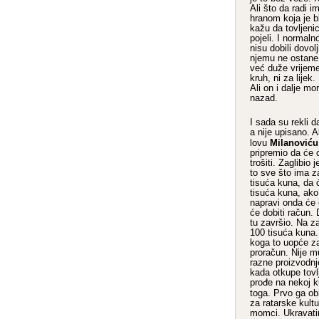
Ali što da radi 
hranom koja je b
kažu da tovljenic
pojeli. I normaln
nisu dobili dovol
njemu ne ostane 
već duže vrijeme
kruh, ni za lijek
Ali on i dalje mo
nazad.
I sada su rekli d
a nije upisano. Ak
Milanoviću
lovu
pripremio da će 
trošiti. Zaglibio 
to sve što ima z
tisuća kuna, da 
tisuća kuna, ako
napravi onda će o
će dobiti račun. 
tu završio. Na z
100 tisuća kuna. 
koga to uopće za
proračun. Nije 
razne proizvodnj
kada otkupe tovl
prođe na nekoj ku
toga. Prvo ga ob
za ratarske kult
momci. Ukravatir