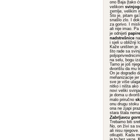
ono Baja (tako ć
svinjo
velikom
zemlje, velikim 
Što je, pitam ga
snašlo zlo. I do
za gorivo. I misl
ali nije imao. P
papire
je odnijeti
nadstrešnice
na
i sjeli u obližnji
Kaže uništen je.
što rade sa svin
poljoprivrednicim
na selu, bogu iz
Tamo je još njeg
dvorištu da mu tr
On je dogradio d
mehanizacije jer 
sve je više ulaga
nitko i ništa ako
novi veliki svinj
je doma u dvoriš
sk
malo priručno
onu drugu stoku š
ona ne zjapi pra
stara štala nema
Zabrljavcu gor
Trebamo biti sre
No, on živi sa s
ali nisu njegove.
otkupiti. Kada m
je to bez veze. K