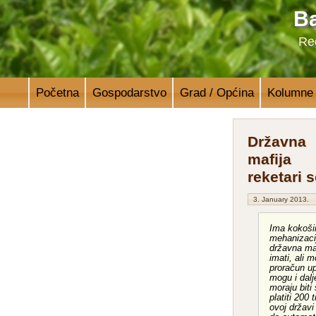
Ba
Reg
Početna
Gospodarstvo
Grad / Općina
Kolumne
Državna
mafija
reketari s
3. January 2013.
Ima kokoši
mehanizacij
državna ma
imati, ali m
proračun up
mogu i dalj
moraju biti 
platiti 200 
ovoj državi