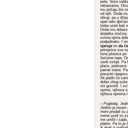
pete. Voze velik
reklamama. Otvar
mu pričaju što o
od njih. Onda mu
otkup, pa u dži
opet neki dječac
treba uzeti baš n
Onda mu dolaze 
dodatke stočnoj h
svima njima dobro
podjednako. I on 
vjeruje
da će
im
primjerice sve n
tona pšenice po h
šećerne repe. On
uzeti svinje. Pa l
plaće, prekrasni 
pamet stane. Pa 
preuzeti njegovu
Ali platiti će sa
dobio zbog suše.
oni govorili. I sv
sjeme, njihova za
njihova oprema na
–
Pogledaj. Jedi
Jedino ja nisam 
meni prodali su z
mene uzeli su zar
me uništi i sada
platim. Pa to je 
A dođu ti mafijaši