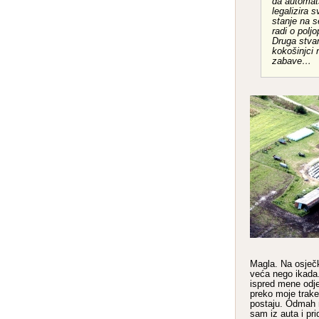
da automat
legalizira 
stanje na s
radi o polj
Druga stvar
kokošinjci n
zabave…
Magla. Na osječk
veća nego ikada.
ispred mene odj
preko moje trak
postaju. Odmah m
sam iz auta i pr