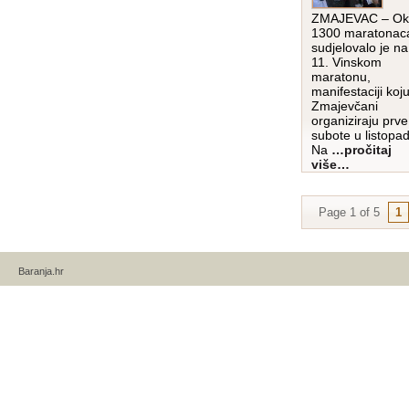
ZMAJEVAC – Ok
1300 maratonac
sudjelovalo je na
11. Vinskom
maratonu,
manifestaciji koj
Zmajevčani
organiziraju prve
subote u listopa
Na
…pročitaj
više…
Page 1 of 5
1
Baranja.hr