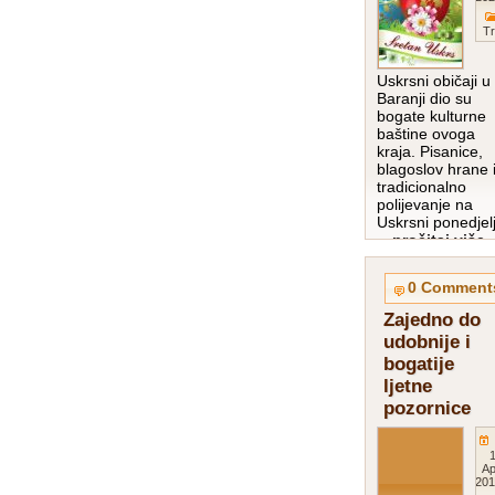
Tr
Uskrsni običaji u
Baranji dio su
bogate kulturne
baštine ovoga
kraja. Pisanice,
blagoslov hrane 
tradicionalno
polijevanje na
Uskrsni ponedjel
…pročitaj više
0 Comment
Zajedno do
udobnije i
bogatije
ljetne
pozornice
1
Ap
201