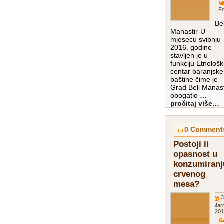
Fo
Bel
Manastir-U
mjesecu svibnju
2016. godine
stavljen je u
funkciju Etnološk
centar baranjske
baštine čime je
Grad Beli Manast
obogatio
…
pročitaj više…
0 Comment
Postoji li
opasnost u
konzumiranj
crvenog
mesa?
3
Mar
201