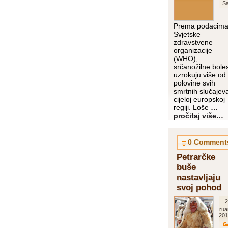
Sa
Prema podacim
Svjetske
zdravstvene
organizacije
(WHO),
srčanožilne boles
uzrokuju više od
polovine svih
smrtnih slučajev
cijeloj europskoj
regiji. Loše
…
pročitaj više…
0 Comment
Petrarčke
buše
nastavljaju
svoj pohod
2
Februa
201