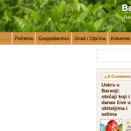
Ba
Reg
Početna
Gospodarstvo
Grad / Općina
Kolumne
0 Comment
Uskrs u
Baranji:
običaji koji i
danas žive u
obiteljima i
selima
Ap
202