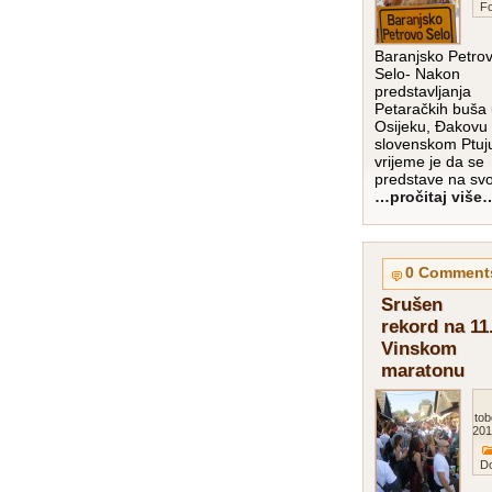
Fo
Baranjsko Petro
Selo- Nakon
predstavljanja
Petaračkih buša
Osijeku, Đakovu 
slovenskom Ptuj
vrijeme je da se
predstave na sv
…pročitaj više
0 Comment
Srušen
rekord na 11
Vinskom
maratonu
Octob
201
D