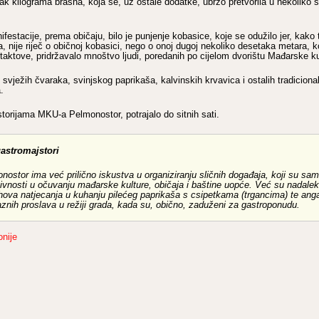
k kilograma brašna, koja se, uz ostale dodatke, ubrzo pretvorila u nekoliko st
ifestacije, prema običaju, bilo je punjenje kobasice, koje se odužilo jer, kako to
 nije riječ o običnoj kobasici, nego o onoj dugoj nekoliko desetaka metara, ko
aktove, pridržavalo mnoštvo ljudi, poredanih po cijelom dvorištu Mađarske k
i svježih čvaraka, svinjskog paprikaša, kalvinskih krvavica i ostalih tradicion
.
storijama MKU-a Pelmonostor, potrajalo do sitnih sati.
gastromajstori
stor ima već prilično iskustva u organiziranju sličnih događaja, koji su sam
tivnosti u očuvanju mađarske kulture, običaja i baštine uopće. Već su nadale
ihova natjecanja u kuhanju pilećeg paprikaša s csipetkama (trgancima) te an
znih proslava u režiji grada, kada su, obično, zaduženi za gastroponudu.
nije