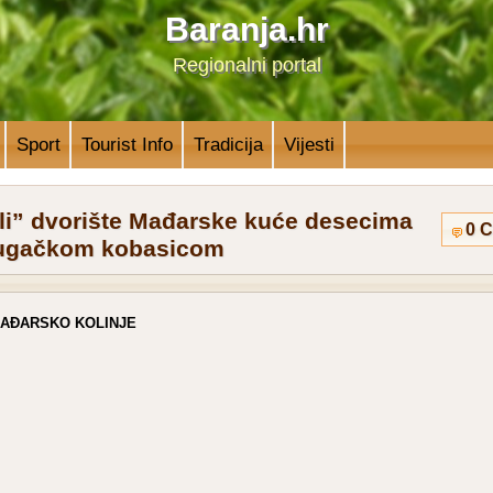
Baranja.hr
Regionalni portal
Sport
Tourist Info
Tradicija
Vijesti
li” dvorište Mađarske kuće desecima
0 
ugačkom kobasicom
AĐARSKO KOLINJE