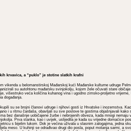
skih krvavica, a “puklo” je stotine slatkih krafni
ekom vikenda u belomanstirskoj Mađarskoj kući Mađarske kulturne udruge Pelm
rganizirali su autohtonu mađarsku svinjokolju, kojom žele očuvati stare običaje
kije, višestruko veća količina kuhanog vina i ugodno zimsko-proljetno vrijeme,
na događanja.
kupili su se brojni članovi udruge i njihovi gosti iz Hrvatske i inozemstva. Ka
agano i u ritmu čardaša, obavljali su sve poslove te gostima objašnjavali kako
nima bez današnje uobičajene žurbe i nebrojenih obveza, kada mnogi nemaju
njokolja. Prva stanka, kao i uvijek, uslijedila je kada su vrijedne domaćice pos
jetricu s bijelim lukom. Dok je većina uživala u slasnim zalogajima, jedna sku
jela meso. U kuhinji se odrađivao drugi dio posla, poput motanja sarmi, a svo