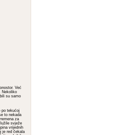
onostor. Već
. Nekoliko
 bili su samo
o po tekućoj
 se to nekada
 vremena za
lužile svježe
pina vrijednih
j je red čekala