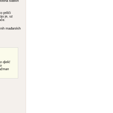
otina slatkih
 priliči
ju je, uz
uće.
alnih mađarskih
o djelić
ko
gažman