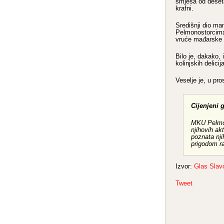
smjesa od deseta
krafni.
Središnji dio man
Pelmonostorcima,
vruće mađarske t
Bilo je, dakako, 
kolinjskih delicija
Veselje je, u pro
Cijenjeni 
MKU Pelmono
njihovih ak
poznata nj
prigodom ra
Izvor:
Glas Slavo
Tweet