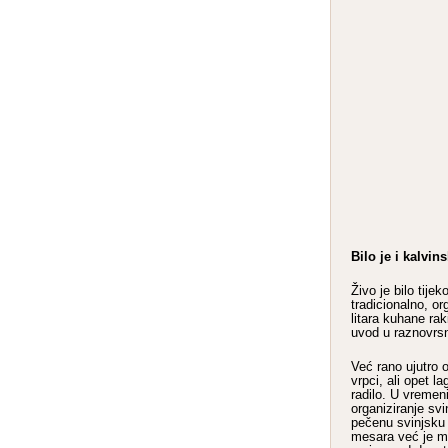
Bilo je i kalvin
Živo je bilo tij
tradicionalno, o
litara kuhane ra
uvod u raznovrs
Već rano ujutro o
vrpci, ali opet l
radilo. U vreme
organiziranje svi
pečenu svinjsku 
mesara već je ml