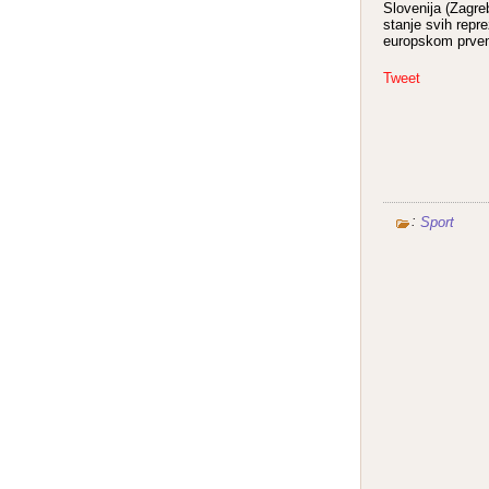
Slovenija (Zagreb
stanje svih repr
europskom prven
Tweet
:
Sport