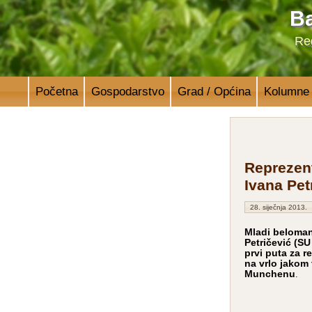
Ba
Reg
Početna
Gospodarstvo
Grad / Općina
Kolumne
Reprezent
Ivana Pet
28. siječnja 2013.
Mladi belomana
Petričević (S
prvi puta za r
na vrlo jakom 
Munchenu
.