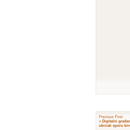
Previous Post
«
Digitalni građa
ubrzati sporu bir