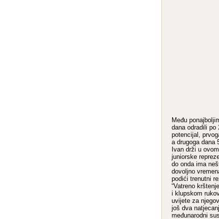
Među ponajboljim
dana odradili po
potencijal, prvo
a drugoga dana 58
Ivan drži u ovom 
juniorske reprez
do onda ima neš
dovoljno vremena
podići trenutni re
“Vatreno krštenje
i klupskom rukov
uvijete za njego
još dva natjecanj
međunarodni sus