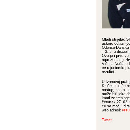
Mladi strijelac
uskoro odlazi (o
Odense-Danska k
– 3. 3. u discipl
Ovo je i prvo ve
reprezentaciji H
Vištica Nuštar i
će u juniorskoj ka
rezultat.
U Ivanovoj pratnj
Krušelj koji će n
nastup, za koji 
može biti jako d
imati za trening
četvrtak 27. 02. 
će se moći i dire
web adresi:
resu
Tweet