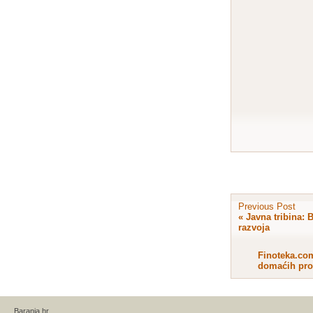
Previous Post
«
Javna tribina:
razvoja
Finoteka.com
domaćih pro
Baranja.hr