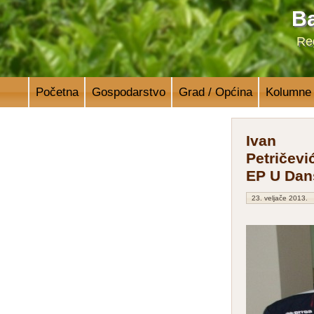
Ba
Reg
Početna
Gospodarstvo
Grad / Općina
Kolumne
Ivan
Petričevi
EP U Dan
23. veljače 2013.