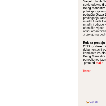
Savjet mladih Gr
savjetodavno tij
Belog Manastira 
položaja i rješa
području Grada 
predlaganja kand
mladih Grada Be
mladih i udruge 
učenička vijeća, 
oblici organiziran
i djeluju na pod
Rok za predaju 
2013. godine
. S
dokumentaciji po
kandidata za čl
Belog Manastira 
ponovljenog javn
.
preuzeti
ovdje
Tweet
:
Vijesti