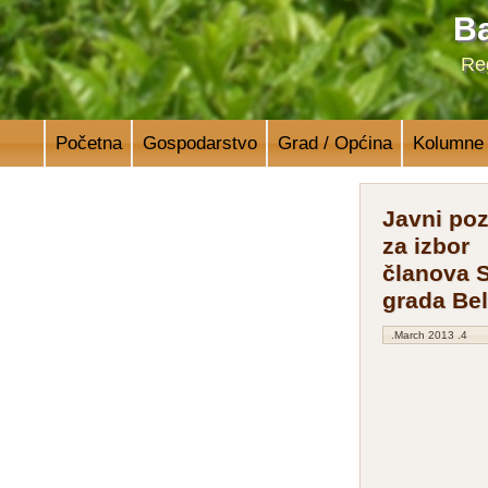
Ba
Reg
Početna
Gospodarstvo
Grad / Općina
Kolumne
Javni poz
za izbor
članova S
grada Be
4. March 2013.