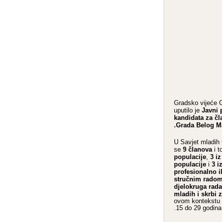
Gradsko vijeće 
Javni 
uputilo je
kandidata za čl
Grada Belog Ma
U Savjet mladih 
9 članova
se
i t
populacije
3 i
,
populacije
3 i
i
profesionalno i
stručnim radom
djelokruga rada
mladih i skrbi 
ovom kontekstu 
15 do 29 godina.