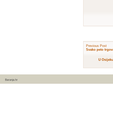
Previous Post
Svako peto trgov
U Osijek
Baranja.hr