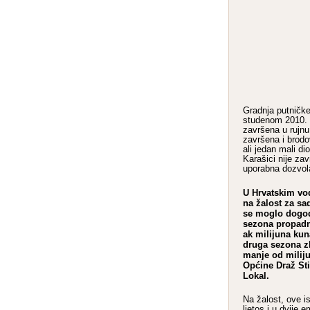
Gradnja putničke
studenom 2010. go
završena u rujnu
završena i brodov
ali jedan mali di
Karašici nije za
uporabna dozvol
U Hrvatskim vo
na žalost za s
se moglo dogodi
sezona propadn
ak milijuna kun
druga sezona z
manje od miliju
Općine Draž Sti
Lokal.
Na žalost, ove is
ljetos i u dvije e