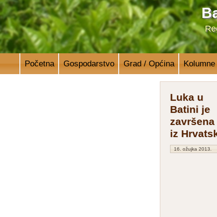
Ba
Reg
Početna
Gospodarstvo
Grad / Općina
Kolumne
Luka u
Batini je
završena 
iz Hrvats
16. ožujka 2013.