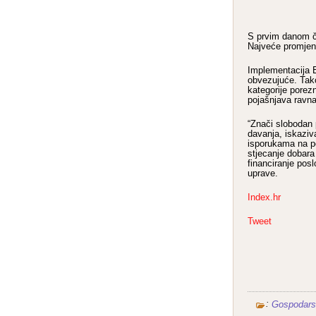
S prvim danom čl
Najveće promjen
Implementacija E
obvezujuće. Tako
kategorije porez
pojašnjava ravna
“Znači slobodan 
davanja, iskaziv
isporukama na po
stjecanje dobara
financiranje posl
uprave.
Index.hr
Tweet
:
Gospodars