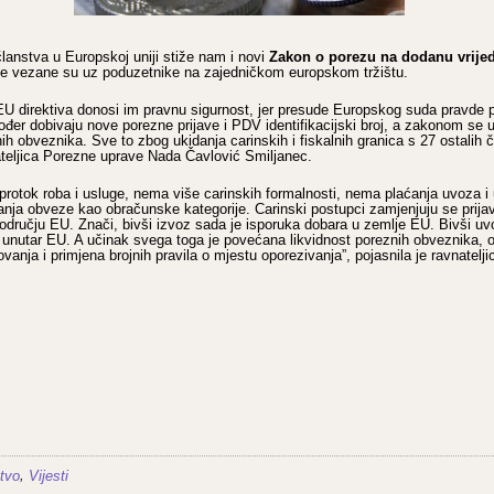
Zakon o porezu na dodanu vrije
anstva u Europskoj uniji stiže nam i novi
e vezane su uz poduzetnike na zajedničkom europskom tržištu.
U direktiva donosi im pravnu sigurnost, jer presude Europskog suda pravde 
đer dobivaju nove porezne prijave i PDV identifikacijski broj, a zakonom se 
nih obveznika. Sve to zbog ukidanja carinskih i fiskalnih granica s 27 ostalih 
teljica Porezne uprave Nada Čavlović Smiljanec.
protok roba i usluge, nema više carinskih formalnosti, nema plaćanja uvoza i
anja obveze kao obračunske kategorije. Carinski postupci zamjenjuju se prij
dručju EU. Znači, bivši izvoz sada je isporuka dobara u zemlje EU. Bivši uv
 unutar EU. A učinak svega toga je povećana likvidnost poreznih obveznika, 
ovanja i primjena brojnih pravila o mjestu oporezivanja”, pojasnila je ravnatelj
,
tvo
Vijesti