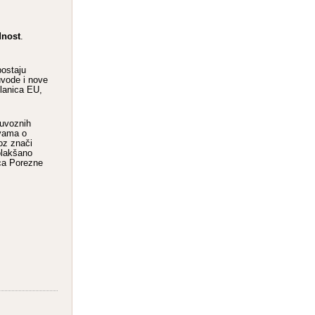
dnost
.
postaju
uvode i nove
članica EU,
 uvoznih
avama o
oz znači
olakšano
ica Porezne