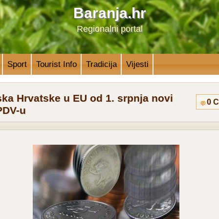
Baranja.hr
Regionalni portal
Sport
Tourist Info
Tradicija
Vijesti
ka Hrvatske u EU od 1. srpnja novi
0 
PDV-u