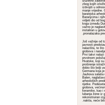
izuzetno zadovol
zbog kojih izlož
izdvojiti u odnos
manje vrijedne. 
baranjska arheol
Baranjcima i nj
vidjeti dio od b
kraja između Du
važno je naglasit
instaliran u got
pronalazaka pre
– Još važnije od t
javnosti predstav
nalazišta, te što
grobova i naselj
Prvi takvi nalazi
prvotnom položaj
Hvatske, koji su 
proširenje istra
dobio što bolji u
Germana koja je 
Jauhova salaša u
Balen, naglašava
arheoloških pred
rijetke. Pedeset
grobova, većinom
keramike, kao i n
lubanja žene iz 
rekonstruiran izg
nakita, neće biti