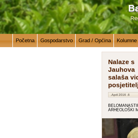
Ba
Reg
Početna
Gospodarstvo
Grad / Općina
Kolumne
Nalaze s
Jauhova
salaša vi
posjetitel
6. April 2016.
BELOMANASTIR
ARHEOLOŠKI 