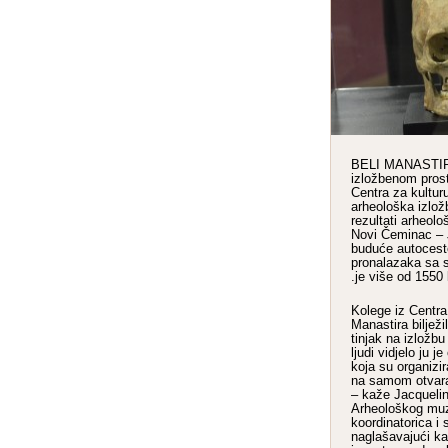
BELI MANASTIR 
izložbenom pros
Centra za kulturu
arheološka izlož
rezultati arheološ
Novi Čeminac – J
buduće autoceste
pronalazaka sa s
je više od 1550 l
– Kolege iz Centr
Manastira bilježil
tinjak na izložbu
ljudi vidjelo ju 
koja su organizi
na samom otvaran
– kaže Jacquelin
Arheološkog muz
koordinatorica i 
naglašavajući ka