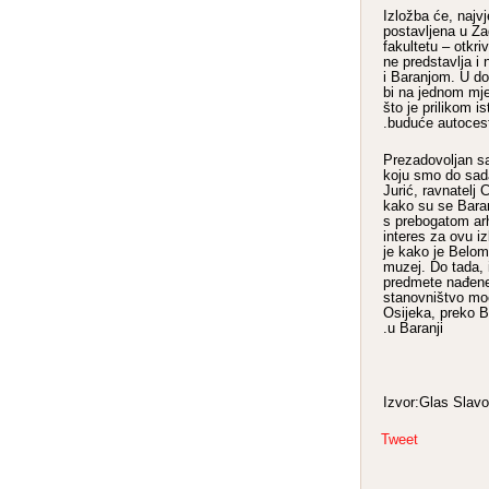
– Izložba će, najvj
postavljena u Z
fakultetu – otkr
ne predstavlja i
i Baranjom. U do
bi na jednom mje
što je prilikom i
buduće autocest
– Prezadovoljan
koju smo do sada
Jurić, ravnatelj 
kako su se Bara
s prebogatom ar
interes za ovu i
je kako je Belom
muzej. Do tada, i
predmete nađene
stanovništvo moć
Osijeka, preko B
u Baranji.
Izvor:Glas Slavo
Tweet