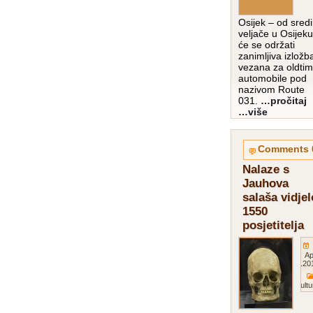
Osijek – od sred
veljače u Osijeku
će se održati
zanimljiva izložb
vezana za oldtim
automobile pod
nazivom Route
031.
…pročitaj
više…
0
Nalaze s
Jauhova
salaša vidjel
1550
posjetitelja
Ap
201
Kultu