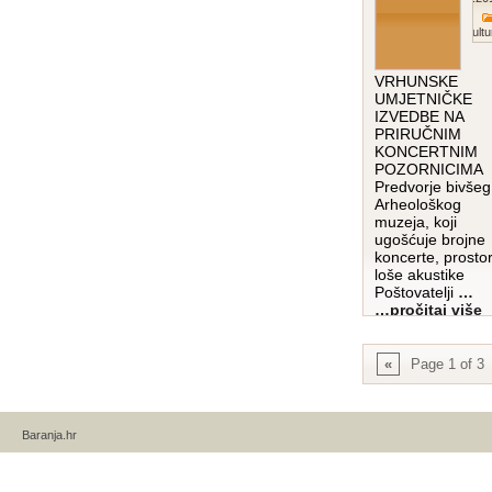
Kultu
VRHUNSKE
UMJETNIČKE
IZVEDBE NA
PRIRUČNIM
KONCERTNIM
POZORNICIMA
Predvorje bivšeg
Arheološkog
muzeja, koji
ugošćuje brojne
koncerte, prostor
loše akustike
Poštovatelji
…
pročitaj više…
»
Page 1 of 3
Baranja.hr