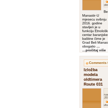
Folkl
Bel
Manastir-U
mjesecu svibnju
2016. godine
stavljen je u
funkciju Etnološk
centar baranjske
baštine čime je
Grad Beli Manast
obogatio
…
pročitaj više…
0
Izložba
modela
oldtimera
Route 031
Februa
201
Kultu