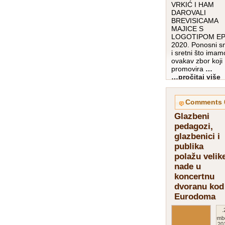
VRKIĆ I HAM
DAROVALI
BREVISICAMA
MAJICE S
LOGOTIPOM E
2020. Ponosni 
i sretni što imam
ovakav zbor koji
promovira
…
pročitaj više…
0
Glazbeni
pedagozi,
glazbenici i
publika
polažu velik
nade u
koncertnu
dvoranu kod
Eurodoma
27.
Novemb
201