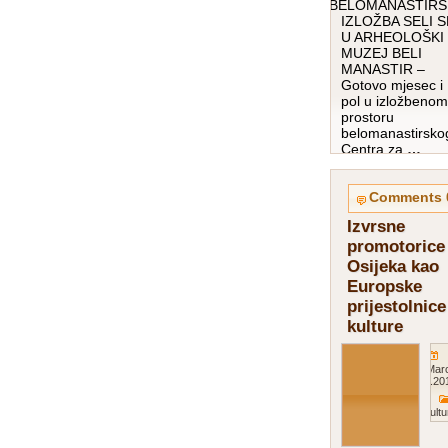
BELOMANASTIRS
IZLOŽBA SELI S
U ARHEOLOŠKI
MUZEJ BELI
MANASTIR –
Gotovo mjesec i
pol u izložbenom
prostoru
belomanastirsko
Centra za
…
pročitaj više…
0
Izvrsne
promotorice
Osijeka kao
Europske
prijestolnice
kulture
Mar
201
Kultu