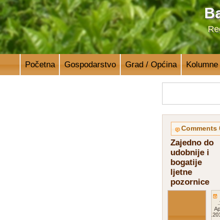
Ba
Reg
Početna
Gospodarstvo
Grad / Općina
Kolumne
0
Zajedno do
udobnije i
bogatije
ljetne
pozornice
11.
Ap
201