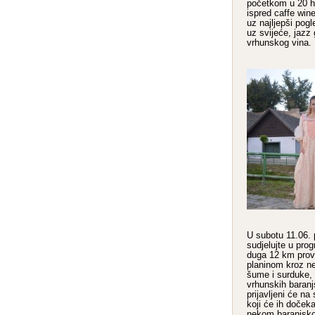
početkom u 20 h
ispred caffe win
uz najljepši pog
uz svijeće, jazz 
vrhunskog vina.
U subotu 11.06. p
sudjelujte u pro
duga 12 km prov
planinom kroz ne
šume i surduke, 
vrhunskih baranj
prijavljeni će n
koji će ih doček
nekom baranjsko