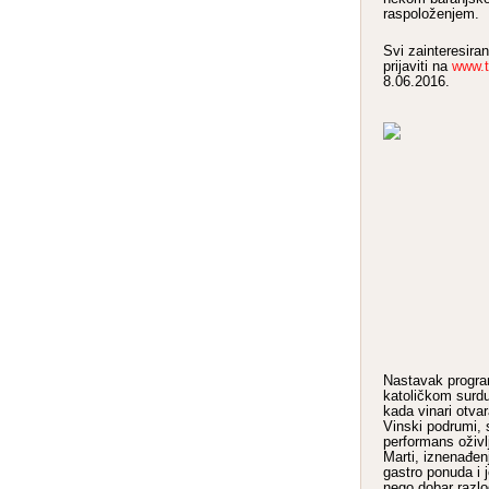
raspoloženjem.
Svi zainteresira
prijaviti na
www.t
8.06.2016.
Nastavak program
katoličkom surd
kada vinari otvar
Vinski podrumi,
performans oživl
Marti, iznenađen
gastro ponuda i 
nego dobar razlo