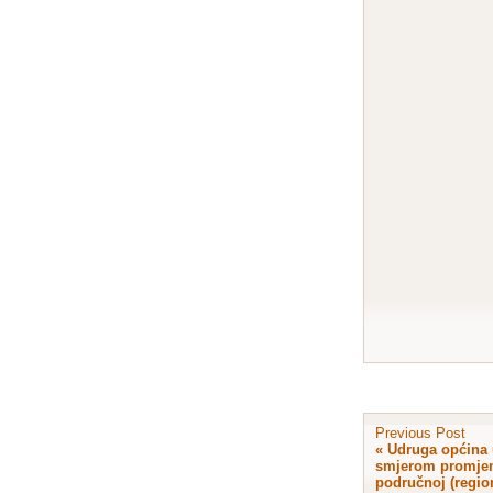
Previous Post
«
Udruga općina 
smjerom promjen
područnoj (regio