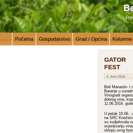
Ba
Reg
Početna
Gospodarstvo
Grad / Općina
Kolumne
GATOR
FEST
4. June 2016.
Beli Manastir- I 
Baranje u surad
Vinogradi organiz
dobrog vina, koje
11.06.2016. godi
U petak 10.06., 
na SRC Kneževi 
su sudjelovala 
ocjenjivanju vin
sklopu ovog festi