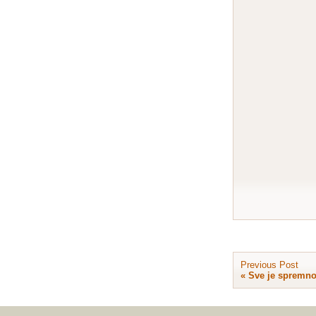
Previous Post
«
Sve je spremno