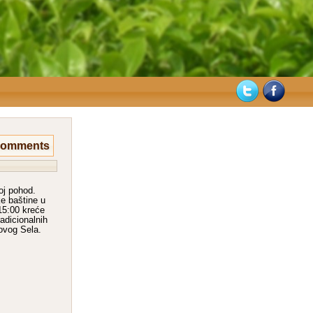
Comments
oj pohod.
e baštine u
 15:00 kreće
adicionalnih
ovog Sela.