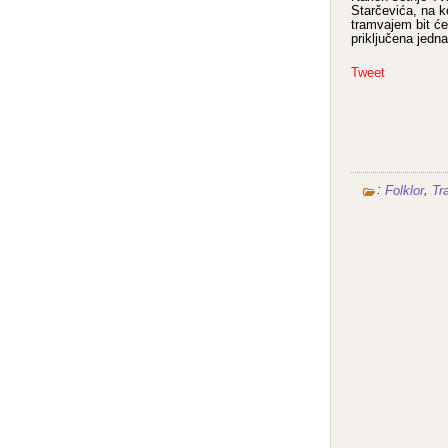
Starčevića, na k
tramvajem bit će
priključena jedna
Tweet
:
,
Folklor
Tra