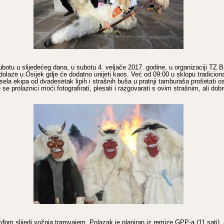
ubotu u slijedećeg dana, u subotu 4. veljače 2017. godine, u organizaciji TZ B
olaze u Osijek gdje će dodatno unijeti kaos. Već od 09:00 u sklopu tradicio
esela ekipa od dvadesetak lipih i strašnih buša u pratnji tamburaša prošetati 
se prolaznici moći fotografirati, plesati i razgovarati s ovim strašnim, ali do
đom slijedi vožnja tramvajem. Polazak je planiran iz remize GPP-a (11 sati),