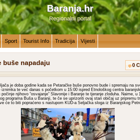
Baranja.hr
Regionalni portal
Sport
Tourist Info
Tradicija
Vijesti
e buše napadaju
0 
eljača je doba godine kada se Petaračke buše ponovno bude i spremaju na sv
e iznimka te već danas s početkom u 15:00 ispred Etnološkog centra baranjsk
počinje njihovo “osvajanje” Slavonije i Baranje te tjeranje zloduha. Naime, u
g programa Buša u Baranji, te če se uprizoriti ovaj stari običaj uz pripremu tr
Sve će to biti popraćeno s nastupom KUD-a Seljačka sloga iz Baranjskog Petr