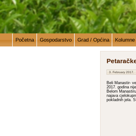
Početna
Gospodarstvo
Grad / Općina
Kolumne
Petaračk
3. February 2017.
Beli Manastir- v
2017. godina nij
Belom Manastiru 
najava cjelokupno
pokladnih jela. 