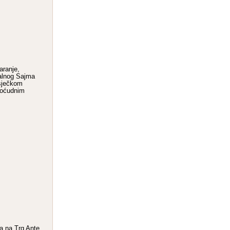
aranje,
nalnog Sajma
osječkom
broćudnim
 a na Trg Ante