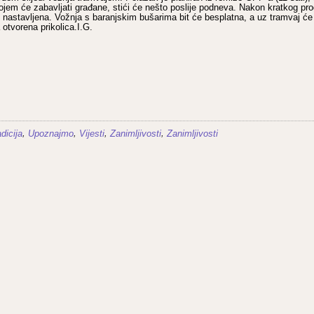
ojem će zabavljati građane, stići će nešto poslije podneva. Nakon kratkog pr
 nastavljena. Vožnja s baranjskim bušarima bit će besplatna, a uz tramvaj će 
 otvorena prikolica.I.G.
,
,
,
,
dicija
Upoznajmo
Vijesti
Zanimljivosti
Zanimljivosti