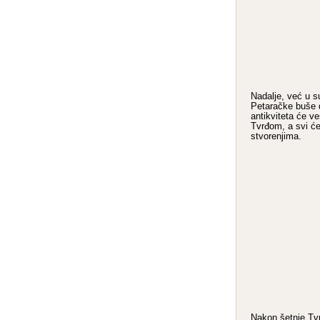
Nadalje, već u s
Petaračke buše d
antikviteta će v
Tvrđom, a svi će 
stvorenjima.
Nakon šetnje Tvr