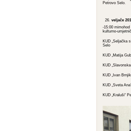
Petrovo Selo.
veljače 20
-15:00 mimohod „
kulturno-umjetni
KUD „Seljačka s
Selo
KUD „Matija Gub
KUD „Slavonska v
KUD „Ivan Brnjik
KUD „Sveta Ana“
KUD „Kraluši“ P