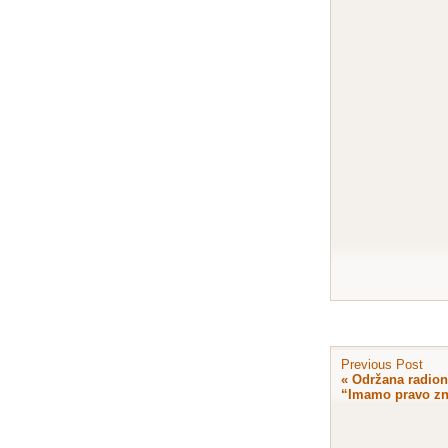
Previous Post
«
Održana radion
“Imamo pravo zn