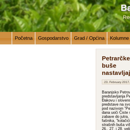
Ba
Reg
Početna
Gospodarstvo
Grad / Općina
Kolumne
Petrarčke
buše
nastavlja
23. February 2017.
Baranjsko Petro
predstavljanja P
Đakovu i slovens
predstave na svo
pod nazivom ”Pet
dana uoči Čiste s
zabave do jutra, 
fašnika, ”kolačić
strašnih buša vi
26., 27. i 28. ve