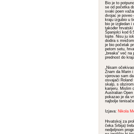
Bio je to potpun
se od početka do
svaki poen važa
dvojac je poveo 
kraju izgubio u t
bio je izgledan 
također hrvatski 
Španjolci kod 6:5
lopte. Nisu ju isk
dodira s mrežom 
je bio početak p
petom setu, hrva
„breaka“ već na 
prednost do kraj
„Nisam očekivao,
Znam da Marin i 
vjerovao sam da
osvajači Roland
skalp, s obziro
karijeru. Mislim
Australian Open i
pokazao je da vr
najbolje tenisače
Izjava:
Nikola M
Hrvatskoj za prol
čeka Srbija) tre
nedjeljnom progr
na igralište bi t