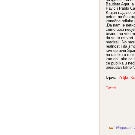
Bautista Agut, a
Pavić i Pablo Ca
Krajan najavio 
petom meču zaig
konačna odluka p
„Da nam je netko
ćemo uoči nedjel
bismo mu vrlo ma
da se to ostvari
reagirali. No mor
realnost i da smo
ravnopravni Špa
na razliku u ren
kao oni, ako ne i
će publika u nedje
presudan faktor“,
Izjava:
Zeljko Kr
Tweet
:
,
Nogomet