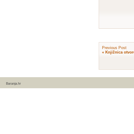
Previous Post
«
Knjižnica otvo
Baranja.hr