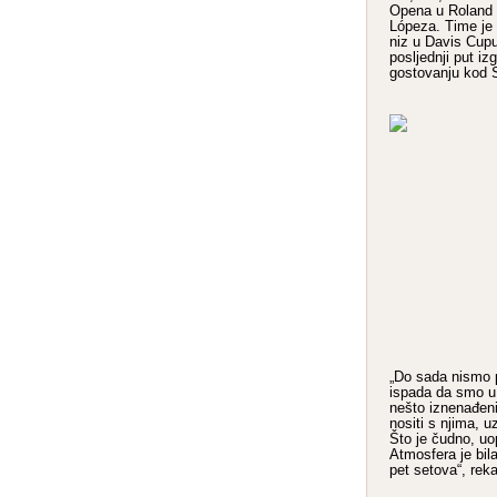
Opena u Roland 
Lópeza. Time je 
niz u Davis Cup
posljednji put iz
gostovanju kod S
„Do sada nismo p
ispada da smo u 
nešto iznenađen
nositi s njima, u
Što je čudno, uo
Atmosfera je bila
pet setova“, rek