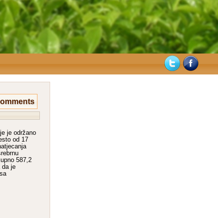
Comments
e je održano
jesto od 17
natjecanja
srebrnu
kupno 587,2
 da je
 sa