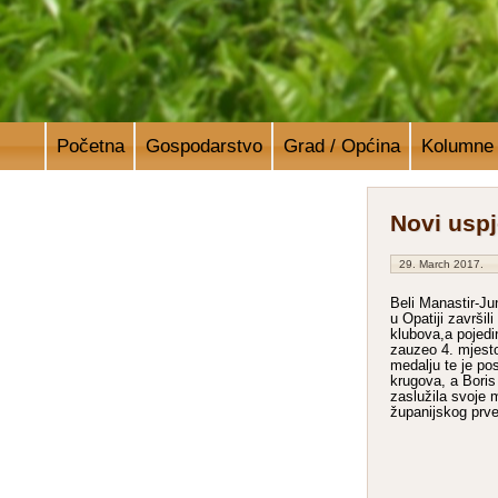
Početna
Gospodarstvo
Grad / Općina
Kolumne
Novi usp
29. March 2017.
Beli Manastir-J
u Opatiji završil
klubova,a pojedi
zauzeo 4. mjesto
medalju te je po
krugova, a Boris
zaslužila svoje 
županijskog prv