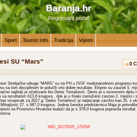
Baranja.hr
Regionalni portal
Sport
Tourist Info
Tradicija
Vijesti
jesi SU “Mars”
0 
uniori Streljačke udruge “MARS” su na PH u ISSF međunarodnom programu koj
i su sa tom disciplinom te polučili vrlo dobre rezultate. Ekipno su zauzeli 5. m
načno najbolji je očekivano bio Denis Tomašević. Denis je u osnovnom djelu 
 sa rezultatom 613,8 krugova , dok je u finalu zasluženo zauzeo 2. mjesto i 
stao viceprvak za 2017.g. Darko Tomašević je natjecanje završio kao 25. s u
 Mihajlović 27. s 587,0 krugova. Jedina ženska predstavnica Maja je potvrdila
mjesto na Prvenstvu Hrvatske budući da je s 379,0 krugova popravila rezultat
enstva.