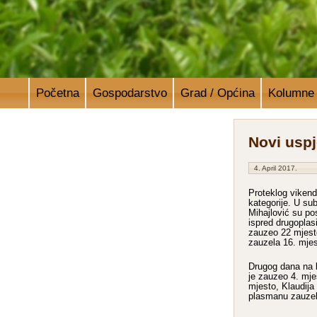
Početna
Gospodarstvo
Grad / Općina
Kolumne
Novi usp
4. April 2017.
Proteklog vikend
kategorije. U su
Mihajlović su po
ispred drugoplas
zauzeo 22 mjesto
zauzela 16. mjes
Drugog dana na l
je zauzeo 4. mje
mjesto, Klaudija
plasmanu zauzel