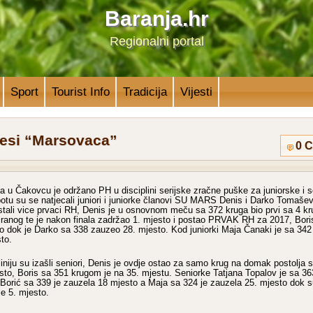
Baranja.hr
Regionalni portal
Sport
Tourist Info
Tradicija
Vijesti
jesi “Marsovaca”
0 
a u Čakovcu je održano PH u disciplini serijske zračne puške za juniorske i 
botu su se natjecali juniori i juniorke članovi SU MARS Denis i Darko Tomaševi
stali vice prvaci RH, Denis je u osnovnom meču sa 372 kruga bio prvi sa 4 kr
iranog te je nakon finala zadržao 1. mjesto i postao PRVAK RH za 2017, Bori
 dok je Darko sa 338 zauzeo 28. mjesto. Kod juniorki Maja Čanaki je sa 342
to.
iniju su izašli seniori, Denis je ovdje ostao za samo krug na domak postolja
sto, Boris sa 351 krugom je na 35. mjestu. Seniorke Tatjana Topalov je sa 36
 Borić sa 339 je zauzela 18 mjesto a Maja sa 324 je zauzela 25. mjesto dok 
e 5. mjesto.