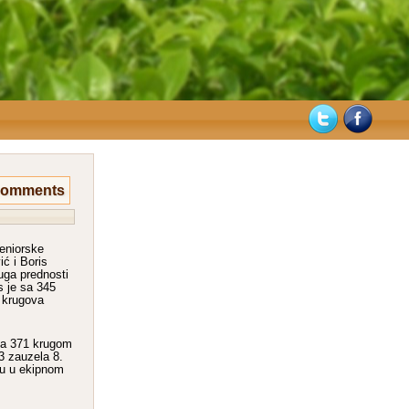
Comments
seniorske
ć i Boris
uga prednosti
s je sa 345
 krugova
 sa 371 krugom
3 zauzela 8.
su u ekipnom