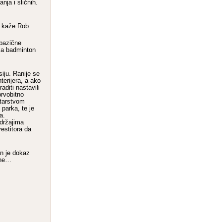
anja i sličnih.
– kaže Rob.
 bazične
 za badminton
siju. Ranije se
nterijera, a ako
aditi nastavili
prvobitno
starstvom
parka, te je
a.
adržajima
estitora da
an je dokaz
one…