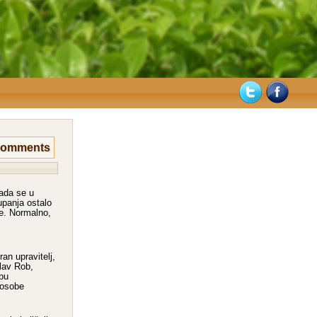
Comments
kada se u
upanja ostalo
le. Normalno,
ran upravitelj,
lav Rob,
opu
i osobe