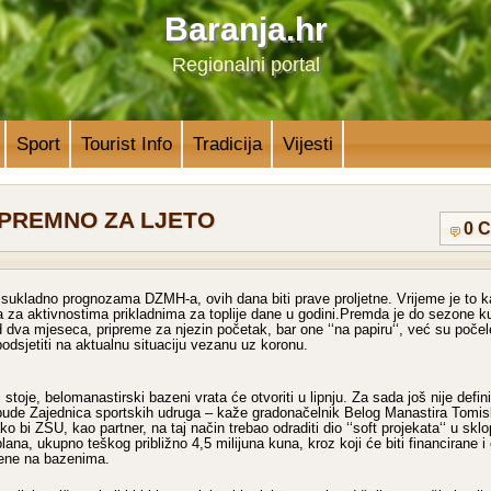
Baranja.hr
Regionalni portal
Sport
Tourist Info
Tradicija
Vijesti
SPREMNO ZA LJETO
0 
sukladno prognozama DZMH-a, ovih dana biti prave proljetne. Vrijeme je to 
ja za aktivnostima prikladnima za toplije dane u godini.Premda je do sezone k
d dva mjeseca, pripreme za njezin početak, bar one ‘‘na papiru‘‘, već su poče
podsjetiti na aktualnu situaciju vezanu uz koronu.
stoje, belomanastirski bazeni vrata će otvoriti u lipnju. Za sada još nije defini
o bude Zajednica sportskih udruga – kaže gradonačelnik Belog Manastira Tomis
o bi ZSU, kao partner, na taj način trebao odraditi dio ‘‘soft projekata‘‘ u skl
lana, ukupno teškog približno 4,5 milijuna kuna, kroz koji će biti financirane 
ene na bazenima.