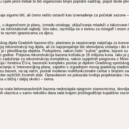
cijele priče trebali bi biti organizirani brojni popratni sadržaji, poput škole pliv
aja sigurno biti, ali ćemo nešto ostaviti kao iznenađenje za početak sezone 
 u dugoročnom je planu, između ostaloga, uključivanje mladeži u takozvane
se iskristalizirali najbolji. Isto tako, razmišlja se o terenu za minigolf i onom
i te raznim igraonicama za djecu.
skog dijela Gradskih bazena tiče, planirano je raspisivanje natječaja za konce
oj rekonstrukciji tog dijela, ali će najvjerojatnije biti obnovljena stolarija i dio i
e i plinofikacija objekta. Podsjetimo, nakon četiri ‘‘sušne‘‘ godine, bazeni su r
e godine. Potpuna rekonstrukcija bazena koštala je 16 milijuna kuna. Iako je 
no zaduženje za rekonstrukciju kompleksa, nakon uspješnih pregovora s Mini
oja i fondova EU-a, bazenski kompleks postao je dijelom Gradskog sportskog 
ciranje iz Intervencijkog plana, zajedno s izgradnjom novog gradskog stadion
su bazeni, na taj način, postali moderan multifunkcionalni centar s brojnim s
obe različitih životnih dobi. Opravdanom se pokazala tvrdnja projektanata i inv
 u bližoj i daljoj okolici – nema.
na vrata belomanastirskih bazena nedostajala njegovim stanovnicima, dovolj
anih ulaznica u samo nekoliko dana rada krajem prošlogodišnje kupališne sez