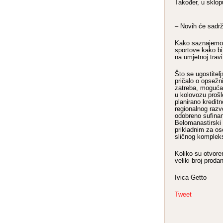
Također, u sklopu 
– Novih će sadrž
Kako saznajemo,
sportove kako bi 
na umjetnoj trav
Što se ugostitelj
pričalo o opsežnij
zatreba, moguća j
u kolovozu prošl
planirano kredit
regionalnog razv
odobreno sufinan
Belomanastirski 
prikladnim za os
sličnog kompleksa
Koliko su otvore
veliki broj prod
Ivica Getto
Tweet