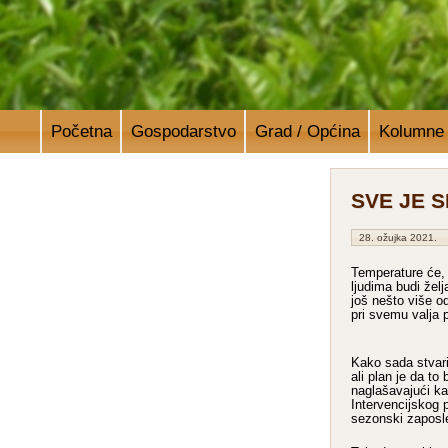
Početna
Gospodarstvo
Grad / Općina
Kolumne
SVE JE 
28. ožujka 2021.
Temperature će, 
ljudima budi žel
još nešto više o
pri svemu valja 
Kako sada stvari 
ali plan je da t
naglašavajući kak
Intervencijskog p
sezonski zaposl