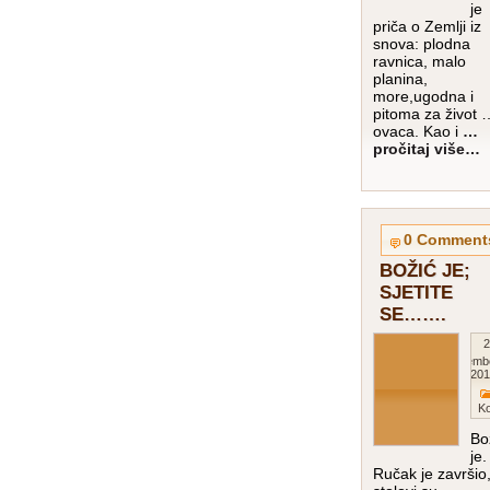
je
priča o Zemlji iz
snova: plodna
ravnica, malo
planina,
more,ugodna i
pitoma za život 
ovaca. Kao i
…
pročitaj više…
0 Comment
BOŽIĆ JE;
SJETITE
SE…….
2
Decemb
201
K
Bo
je.
Ručak je završio