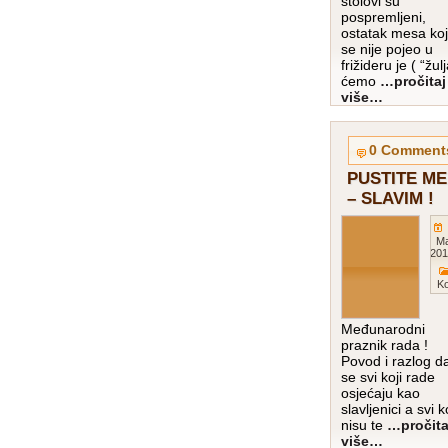
stolovi su
pospremljeni,
ostatak mesa koj
se nije pojeo u
frižideru je ( “žulj
ćemo
…pročitaj
više…
0 Comment
PUSTITE ME
– SLAVIM !
M
201
K
Međunarodni
praznik rada !
Povod i razlog d
se svi koji rade
osjećaju kao
slavljenici a svi k
nisu te
…pročita
više…