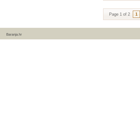
Page 1 of 2
1
Baranja.hr