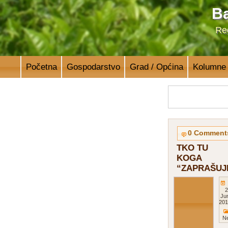
Ba
Reg
Početna
Gospodarstvo
Grad / Općina
Kolumne
0 Comment
TKO TU
KOGA
“ZAPRAŠUJ
2
Ju
201
Ne