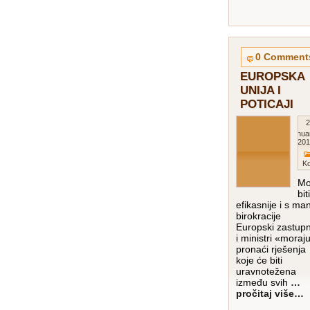
0 Comment
EUROPSKA
UNIJA I
POTICAJI
2
Janua
201
K
Mo
biti
efikasnije i s ma
birokracije
Europski zastupn
i ministri «moraj
pronaći rješenja
koje će biti
uravnotežena
između svih
…
pročitaj više…