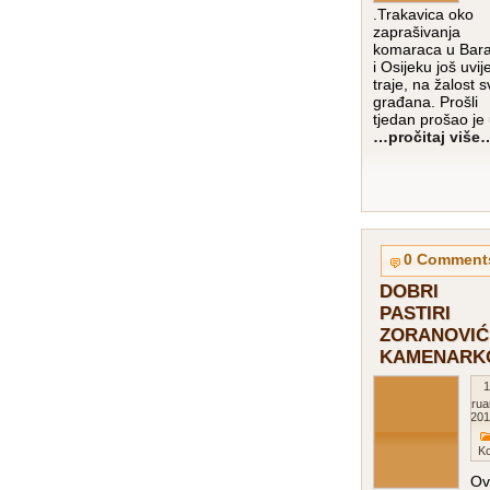
.Trakavica oko
zaprašivanja
komaraca u Bara
i Osijeku još uvij
traje, na žalost s
građana. Prošli
tjedan prošao je
…pročitaj više
0 Comment
DOBRI
PASTIRI
ZORANOVIĆ 
KAMENARK
1
Februa
201
K
Ov