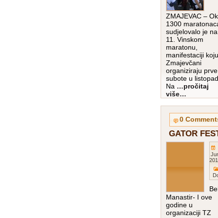
ZMAJEVAC – Ok
1300 maratonac
sudjelovalo je na
11. Vinskom
maratonu,
manifestaciji koj
Zmajevčani
organiziraju prve
subote u listopa
Na
…pročitaj
više…
0 Comment
GATOR FES
Ju
201
D
Bel
Manastir- I ove
godine u
organizaciji TZ