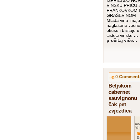
ISPRIČALO NO
VINSKU PRIČU 
FRANKOVKOM I
GRAŠEVINOM
Mlada vina imaju
naglašene voćn
okuse i blistaju u
čistoći vinske
…
pročitaj više…
0 Comment
Beljskom
cabernet
sauvignonu
čak pet
zvjezdica
Decemb
201
E