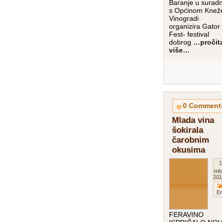
Baranje u suradn
s Općinom Knež
Vinogradi
organizira Gator
Fest- festival
dobrog
…pročit
više…
0 Comment
Mlada vina
šokirala
čarobnim
okusima
1
Decemb
201
E
FERAVINO