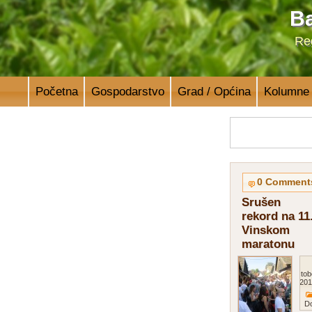
Ba
Reg
Početna
Gospodarstvo
Grad / Općina
Kolumne
0 Comment
Srušen
rekord na 11
Vinskom
maratonu
Octob
201
D