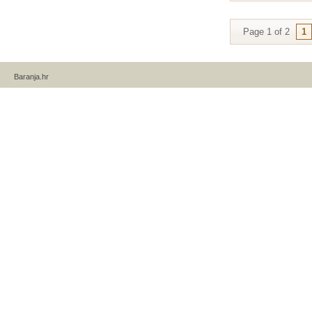
Page 1 of 2
1
Baranja.hr