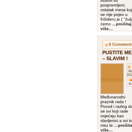
stolovi su
pospremljeni,
ostatak mesa koj
se nije pojeo u
frižideru je ( “žulj
ćemo
…pročitaj
više…
0 Comment
PUSTITE ME
– SLAVIM !
M
201
K
Međunarodni
praznik rada !
Povod i razlog d
se svi koji rade
osjećaju kao
slavljenici a svi k
nisu te
…pročita
više…