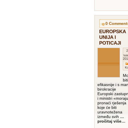
0 Comment
EUROPSKA
UNIJA I
POTICAJI
2
Janua
201
K
Mo
biti
efikasnije i s ma
birokracije
Europski zastupn
i ministri «moraj
pronaći rješenja
koje će biti
uravnotežena
između svih
…
pročitaj više…