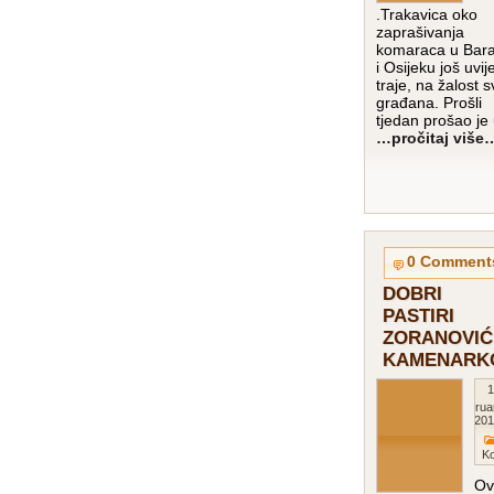
.Trakavica oko
zaprašivanja
komaraca u Bara
i Osijeku još uvij
traje, na žalost s
građana. Prošli
tjedan prošao je
…pročitaj više
0 Comment
DOBRI
PASTIRI
ZORANOVIĆ 
KAMENARK
1
Februa
201
K
Ov