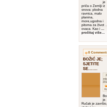
je
priča o Zemlji iz
snova: plodna
ravnica, malo
planina,
more,ugodna i
pitoma za život 
ovaca. Kao i
…
pročitaj više…
0 Comment
BOŽIĆ JE;
SJETITE
SE…….
2
Decemb
201
K
Bo
je.
Ručak je završio