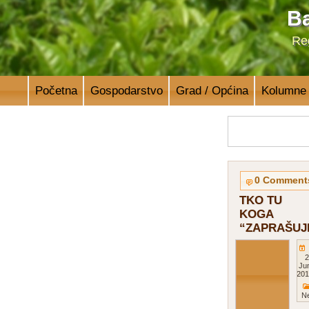
Ba
Reg
Početna
Gospodarstvo
Grad / Općina
Kolumne
0 Comment
TKO TU
KOGA
“ZAPRAŠUJ
2
Ju
201
Ne