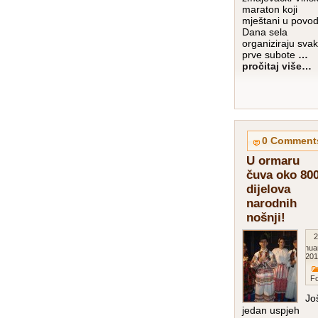
maraton koji
mještani u povo
Dana sela
organiziraju sva
prve subote
…
pročitaj više…
0 Comment
U ormaru
čuva oko 80
dijelova
narodnih
nošnji!
2
Janua
201
Fo
Jo
jedan uspjeh