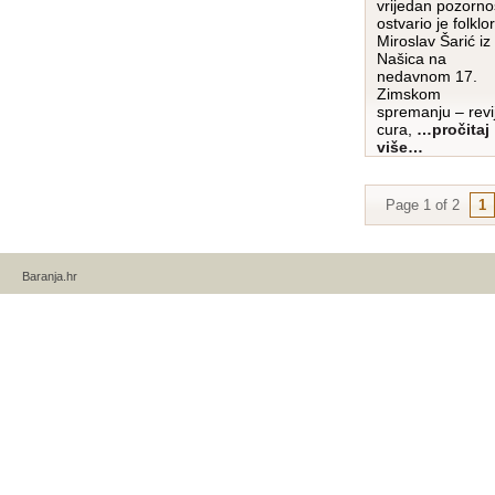
vrijedan pozorno
ostvario je folklor
Miroslav Šarić iz
Našica na
nedavnom 17.
Zimskom
spremanju – revij
cura,
…pročitaj
više…
Page 1 of 2
1
Baranja.hr