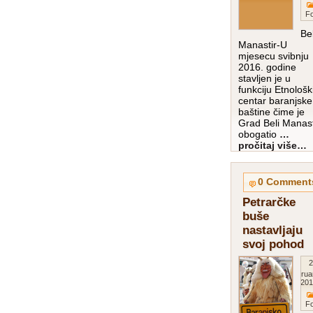
Fo
Bel
Manastir-U
mjesecu svibnju
2016. godine
stavljen je u
funkciju Etnološk
centar baranjske
baštine čime je
Grad Beli Manast
obogatio
…
pročitaj više…
0 Comment
Petrarčke
buše
nastavljaju
svoj pohod
2
Februa
201
Fo