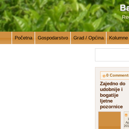
Ba
Reg
Početna
Gospodarstvo
Grad / Općina
Kolumne
0 Comment
Zajedno do
udobnije i
bogatije
ljetne
pozornice
1
Ap
201