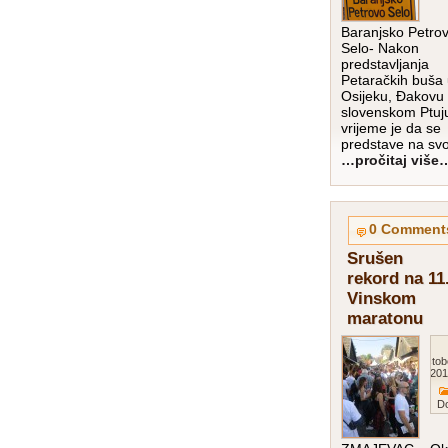
Baranjsko Petro
Selo- Nakon
predstavljanja
Petaračkih buša
Osijeku, Đakovu 
slovenskom Ptuj
vrijeme je da se
predstave na sv
…pročitaj više
0 Comment
Srušen
rekord na 11
Vinskom
maratonu
Octob
201
D