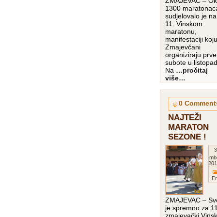
ZMAJEVAC – Ok
1300 maratonac
sudjelovalo je na
11. Vinskom
maratonu,
manifestaciji koj
Zmajevčani
organiziraju prve
subote u listopa
Na
…pročitaj
više…
0 Comment
NAJTEŽI
MARATON
SEZONE !
3
Septemb
201
E
ZMAJEVAC – Sv
je spremno za 11
zmajevački Vinsk