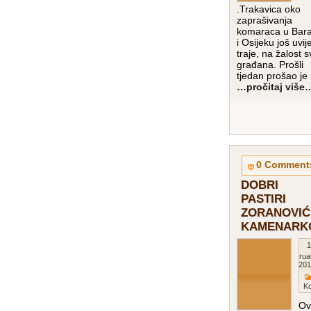
.Trakavica oko
zaprašivanja
komaraca u Bara
i Osijeku još uvij
traje, na žalost s
građana. Prošli
tjedan prošao je
…pročitaj više
0 Comment
DOBRI
PASTIRI
ZORANOVIĆ 
KAMENARK
1
Februa
201
K
Ov