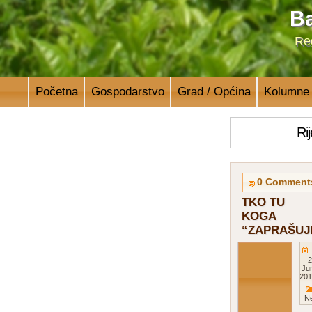
Ba
Reg
Početna
Gospodarstvo
Grad / Općina
Kolumne
Ri
0 Comment
TKO TU
KOGA
“ZAPRAŠUJ
2
Ju
201
Ne