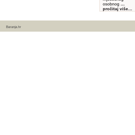
osobnog
…
pročitaj više…
Baranja.hr