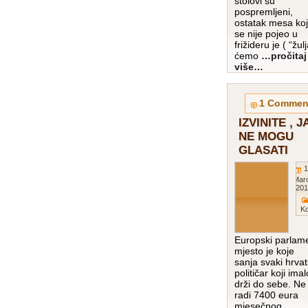
stolovi su
pospremljeni,
ostatak mesa koj
se nije pojeo u
frižideru je ( “žulj
ćemo
…pročitaj
više…
1 Commen
IZVINITE , J
NE MOGU
GLASATI
1
Mar
201
K
Europski parlam
mjesto je koje
sanja svaki hrvat
političar koji imal
drži do sebe. Ne
radi 7400 eura
mjesečnog