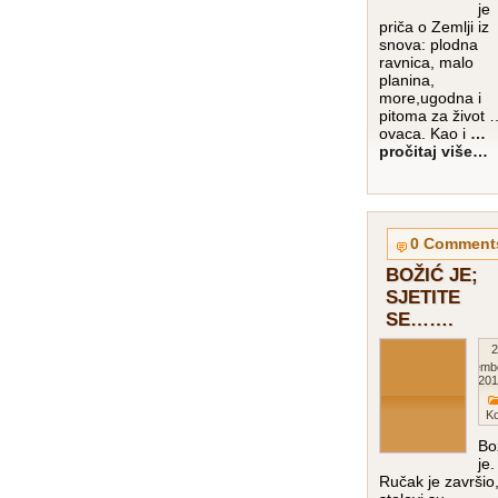
je
priča o Zemlji iz
snova: plodna
ravnica, malo
planina,
more,ugodna i
pitoma za život 
ovaca. Kao i
…
pročitaj više…
0 Comment
BOŽIĆ JE;
SJETITE
SE…….
2
Decemb
201
K
Bo
je.
Ručak je završio