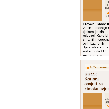
2
Ju
201
Sa
Provale i krađe i
vozila učestalije 
tijekom ljetnih
mjeseci. Kako bi
smanjili mogućn
ovih kaznenih
djela, vlasnicima
automobila PU
pročitaj više…
0 Comment
DUZS:
Korisni
savjeti za
zimske uvjet
Decemb
201