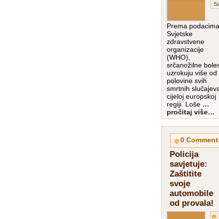
Sa
Prema podacim
Svjetske
zdravstvene
organizacije
(WHO),
srčanožilne boles
uzrokuju više od
polovine svih
smrtnih slučajev
cijeloj europskoj
regiji. Loše
…
pročitaj više…
0 Comment
Policija
savjetuje:
Zaštitite
svoje
automobile
od provala!