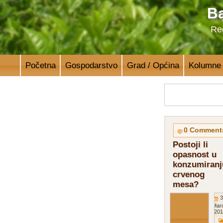
Ba
Reg
Početna
Gospodarstvo
Grad / Općina
Kolumne
0 Comment
Postoji li
opasnost u
konzumiranj
crvenog
mesa?
3
Mar
201