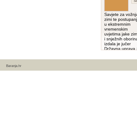
Sa
Savjete za vožnj
zimi te postupan
u ekstremnim
vremenskim
uvjetima jake zi
i snježnih oborin
izdala je jučer
Državna uprava 
…pročitaj više
Baranja.hr