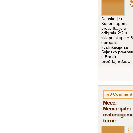
N
Danska je u
Kopenhagenu
protiv Italije u
odigrala 2:2 u
sklopu skupine B
europskih
kvalifikacija za
Svjetsko prvenst
u Brazilu.
…
pročitaj više…
0 Comment
Mece:
Memorijalni
malonogome
turnir