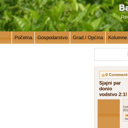
Ba
Reg
Početna
Gospodarstvo
Grad / Općina
Kolumne
0 Comment
Sjajni par
donio
vodstvo 2:1!
Februa
201
N