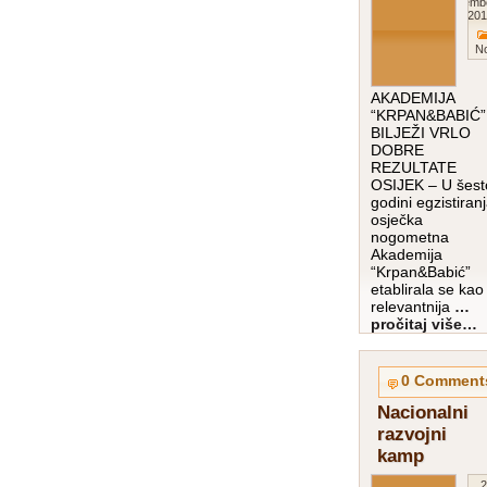
Decemb
201
N
AKADEMIJA
“KRPAN&BABIĆ”
BILJEŽI VRLO
DOBRE
REZULTATE
OSIJEK – U šest
godini egzistiran
osječka
nogometna
Akademija
“Krpan&Babić”
etablirala se kao
relevantnija
…
pročitaj više…
0 Comment
Nacionalni
razvojni
kamp
2