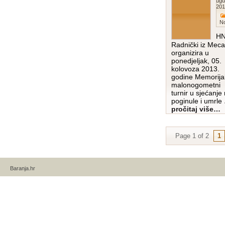
Augu
201
N
H
Radnički iz Meca
organizira u
ponedjeljak, 05.
kolovoza 2013.
godine Memorijal
malonogometni
turnir u sjećanje
poginule i umrle
pročitaj više…
Page 1 of 2
1
Baranja.hr