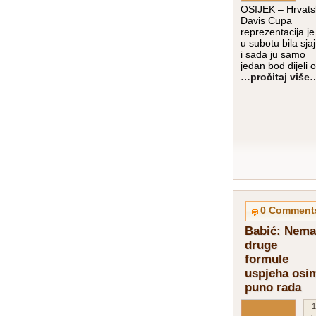
OSIJEK – Hrvats
Davis Cupa
reprezentacija je 
u subotu bila sja
i sada ju samo
jedan bod dijeli 
…pročitaj više
0 Comment
Babić: Nema
druge
formule
uspjeha osi
puno rada
1