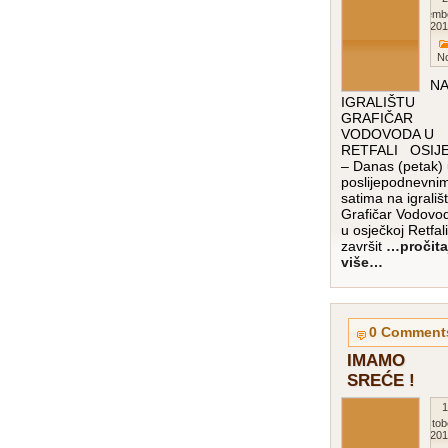
Septemb
201
N
NA
IGRALIŠTU
GRAFIČAR
VODOVODA U
RETFALI OSIJ
– Danas (petak)
poslijepodnevni
satima na igrališ
Grafičar Vodovo
u osječkoj Retfali
završit
…pročita
više…
0 Comment
IMAMO
SREĆE !
1
Octob
201