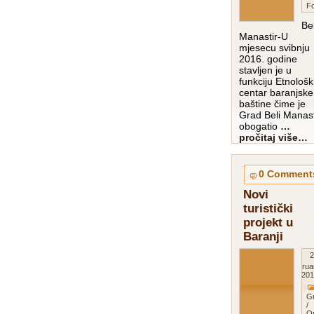
Fo
Bel
Manastir-U
mjesecu svibnju
2016. godine
stavljen je u
funkciju Etnološk
centar baranjske
baštine čime je
Grad Beli Manast
obogatio
…
pročitaj više…
0 Comment
Novi
turistički
projekt u
Baranji
2
Februa
201
G
/
O