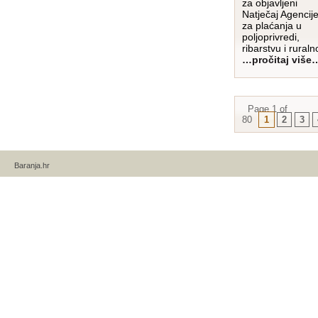
za objavljeni
Natječaj Agencij
za plaćanja u
poljoprivredi,
ribarstvu i rural
…pročitaj više
Page 1 of
80
1
2
3
Baranja.hr