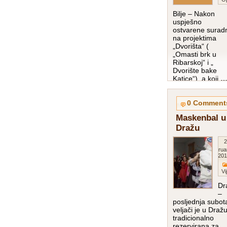
Bilje – Nakon
uspješno
ostvarene surad
na projektima
„Dvorišta“ (
„Omasti brk u
Ribarskoj“ i „
Dvorište bake
Katice“), a koji
pročitaj više…
0 Comment
Maskenbal u
Dražu
2
Februa
201
Vi
Dr
–
posljednja subot
veljači je u Draž
tradicionalno
rezervirana za