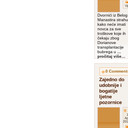
Vi
Dvornići iz Belog
Manastira strahu
kako neće imati
novca za sve
troškove koje ih
čekaju zbog
Dorianove
transplantacije
bubrega u
…
pročitaj više…
0 Comment
Zajedno do
udobnije i
bogatije
ljetne
pozornice
1
Ap
201