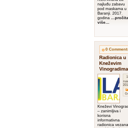
najluđu zabavu
pod maskama u
Baranji. 2017.
godina
…pročita
više…
0 Comment
Radionica u
Kneževim
Vinogradima
1
Februa
201
G
Kneževi Vinogra
– zanimljiva i
korisna
informativna
radionica vezan