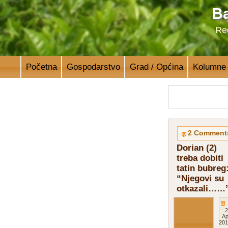
Ba
Reg
Početna
Gospodarstvo
Grad / Općina
Kolumne
2 Comment
Dorian (2)
treba dobiti
tatin bubreg
“Njegovi su
otkazali……
2
Ap
201