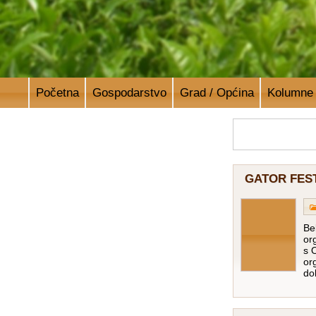
Početna
Gospodarstvo
Grad / Općina
Kolumne
GATOR FES
Be
or
s 
or
do