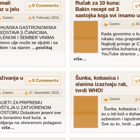
 mali
Ručak za 10 kuna:
0 Comments
uz u jelu
Bakin recept od 3
sastojka koja svi imamo u
Gastro
8. February 2016.
Gastro
20
RHUNSKA GASTRONOMSKA
EDSTAVA S ČVARCIMA,
Kada govorimo o ku
LENOM I ŠEMBER VINIMA
nikako nisu prepreka
imno ulje može se sljubiti i sa
Najbolji primjer je C
atkim i sa slanim
…pročitaj
američka kuharica 
YouTube stranice
…
više…
uživanja u
Šunka, kobasica i
0 Comments
slanina izazivaju rak,
tvrdi WHO!
Gastro
17. November 2015.
Gastro
VJETI ZA PRIPREMU
ŠTILJA U ZATVORENOM
Šunka, kobasica i s
OSTORU Dolaskom jeseni sve
su u isti koš s duh
še boravimo kod kuće, a
azbestom i ispušni
štiljanja na otvorenom polagano
Sve su to, tvrdi
…pr
j više…