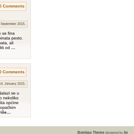
0 Comments
 September 2015.
 se fina
inata pesto.
ata, ali
iti od
…
0 Comments
14. January 2015.
alazi se u
o nekoliko
šta općine
 Kopačkim
više…
Bombax Theme
designed by
itx