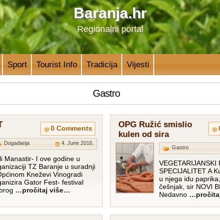
Baranja.hr
Regionalni portal
Sport
Tourist Info
Tradicija
Vijesti
Gastro
T
OPG Ružić smislio
0 Comments
kulen od sira
Događanja
4. June 2016.
Gastro
li Manastir- I ove godine u
VEGETARIJANSKI 
ganizaciji TZ Baranje u suradnji
SPECIJALITET A Kul
Općinom Kneževi Vinogradi
u njega idu paprika,
ganizira Gator Fest- festival
češnjak, sir NOVI
brog
…pročitaj više…
Nedavno
…pročita