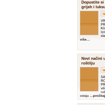
Dopustite si
grijeh i luks
V
PR
KU
Izn
sl
više…
Novi načini 
roštilju
SA
RO
PR
vi
ro
ostaju
…pročita