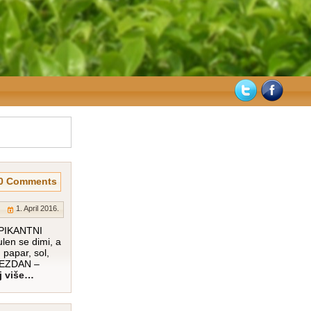
0 Comments
1. April 2016.
PIKANTNI
en se dimi, a
 papar, sol,
 BEZDAN –
j više…