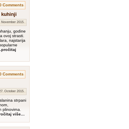
0 Comments
 kuhinji
. November 2015.
hanju, godine
 ovoj strasti.
lara, najstarija
popularne
pročitaj
0 Comments
27. October 2015.
lanina strpani
anom,
m plinovima.
očitaj više…