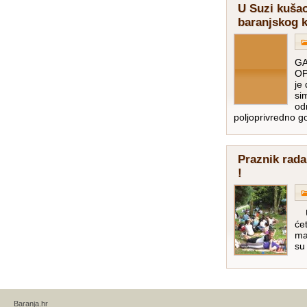
U Suzi kuša
baranjskog 
GA
OP
je 
si
od
poljoprivredno 
Praznik rada
!
Uk
će
ma
s
Baranja.hr