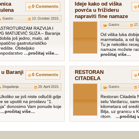
onica
Ideje kako od viška
0 Comments
kulena
povrća u frižideru
napraviti fine namaze
Gastro
13. October 2015.
Gastro
17.
STROTURIZAM RAZVIJA I
G MATIJEVIĆ SUZA – Baranja
Od viška luka dobije
dobila još jedno, malo, ali
marmelada, a od šp
mpatično gastroturističko
Tu je nekoliko recep
redište. Obiteljsko
namaze možete rad
gospodarstvo
…pročitaj više…
pročitaj više…
 u Baranji
RESTORAN
0 Comments
CITADELA
Događanja
29. April 2015.
Gastro
oliko se još niste odlučili gdje
Restoran Citadela N
te se uputiti na proslavu “1.
selu Vardarcu, sam
ja” donosimo Vam ponude koje
kilometara od sredi
u
…pročitaj više…
Bilja, uz granicu s
ritom.
…pročitaj 