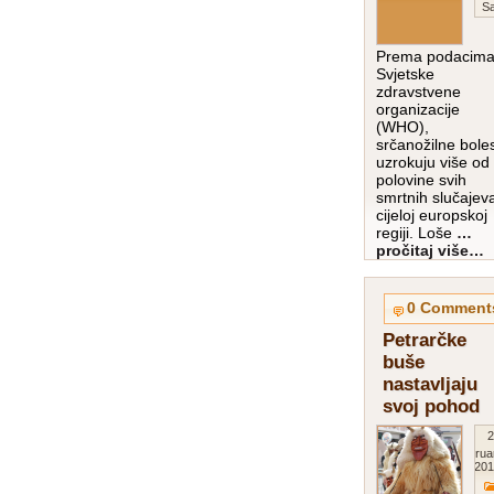
Sa
Prema podacim
Svjetske
zdravstvene
organizacije
(WHO),
srčanožilne boles
uzrokuju više od
polovine svih
smrtnih slučajev
cijeloj europskoj
regiji. Loše
…
pročitaj više…
0 Comment
Petrarčke
buše
nastavljaju
svoj pohod
2
Februa
201