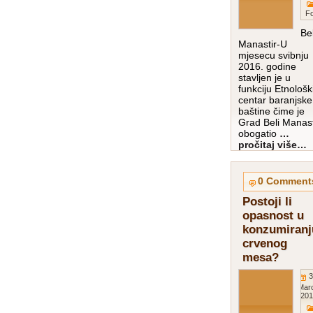
Fo
Bel
Manastir-U
mjesecu svibnju
2016. godine
stavljen je u
funkciju Etnološk
centar baranjske
baštine čime je
Grad Beli Manast
obogatio
…
pročitaj više…
0 Comment
Postoji li
opasnost u
konzumiranj
crvenog
mesa?
3
Mar
201