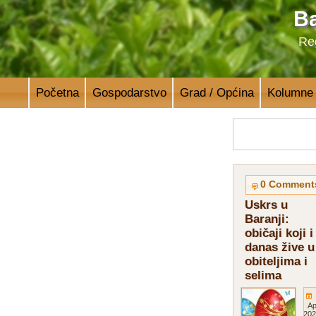
Ba
Reg
Početna
Gospodarstvo
Grad / Općina
Kolumne
0 Comment
Uskrs u
Baranji:
običaji koji i
danas žive u
obiteljima i
selima
Ap
202