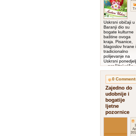
Tr
Uskrsni običaji u
Baranji dio su
bogate kulturne
baštine ovoga
kraja. Pisanice,
blagoslov hrane 
tradicionalno
polijevanje na
Uskrsni ponedjel
…pročitaj više
0 Comment
Zajedno do
udobnije i
bogatije
ljetne
pozornice
1
Ap
201