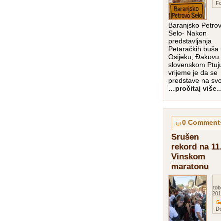
Fo
Baranjsko Petro
Selo- Nakon
predstavljanja
Petaračkih buša
Osijeku, Đakovu 
slovenskom Ptuj
vrijeme je da se
predstave na sv
…pročitaj više
0 Comment
Srušen
rekord na 11
Vinskom
maratonu
Octob
201
D