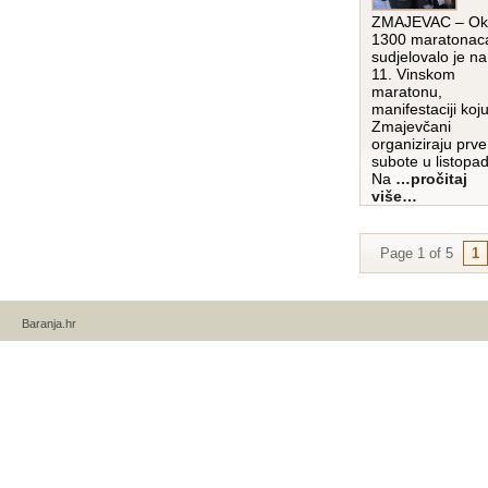
ZMAJEVAC – Ok
1300 maratonac
sudjelovalo je na
11. Vinskom
maratonu,
manifestaciji koj
Zmajevčani
organiziraju prve
subote u listopa
Na
…pročitaj
više…
Page 1 of 5
1
Baranja.hr