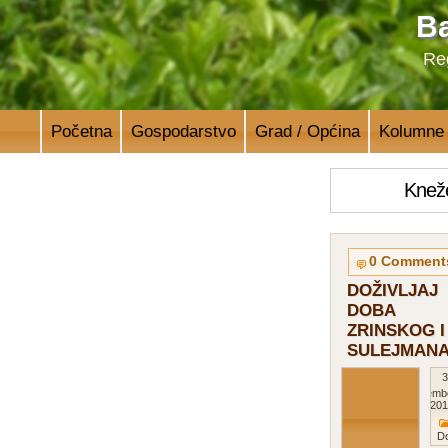
Ba
Reg
Početna
Gospodarstvo
Grad / Općina
Kolumne
Knež
0 Comment
DOŽIVLJAJ
DOBA
ZRINSKOG I
SULEJMAN
3
Septemb
201
D