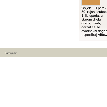
Osijek – U petak
30. rujna i subot
1. listopada, u
starom dijelu
grada, Tvrđi,
održat će se
dvodnevni događ
…pročitaj više
Baranja.hr