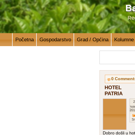
Ba
Reg
Početna
Gospodarstvo
Grad / Općina
Kolumne
0 Comment
HOTEL
PATRIA
2
Janua
201
Sm
Dobro došli u hot