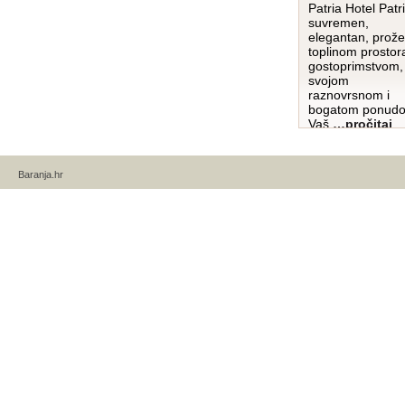
Patria Hotel Patr
suvremen,
elegantan, prože
toplinom prostora
gostoprimstvom,
svojom
raznovrsnom i
bogatom ponud
Vaš
…pročitaj
više…
Baranja.hr