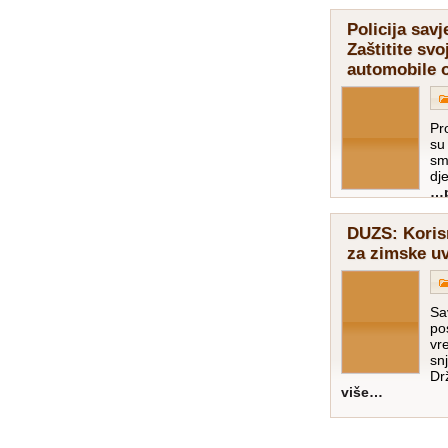
Policija savj
Zaštitite svo
automobile o
Pro
su
sm
dj
…p
DUZS: Korisn
za zimske uv
Sa
po
vr
sn
Dr
više…