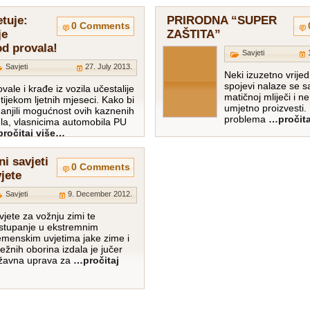
etuje:
PRIRODNA “SUPER
0 Comments
je
ZAŠTITA”
d provala!
Savjeti
Savjeti
27. July 2013.
Neki izuzetno vrijed
spojevi nalaze se 
vale i krađe iz vozila učestalije
matičnoj mliječi i 
 tijekom ljetnih mjeseci. Kako bi
umjetno proizvesti. 
anjili mogućnost ovih kaznenih
problema
…pročita
ela, vlasnicima automobila PU
ročitaj više…
i savjeti
0 Comments
jete
Savjeti
9. December 2012.
vjete za vožnju zimi te
stupanje u ekstremnim
emenskim uvjetima jake zime i
ježnih oborina izdala je jučer
žavna uprava za
…pročitaj