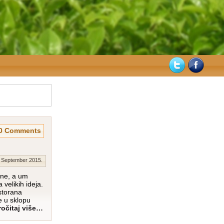
0 Comments
. September 2015.
tne, a um
velikih ideja.
storana
je u sklopu
očitaj više…