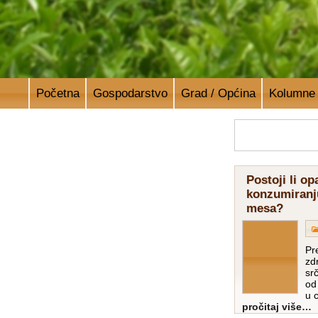
Početna
Gospodarstvo
Grad / Općina
Kolumne
Postoji li o
konzumiranj
mesa?
Pr
zd
sr
od
u c
pročitaj više…