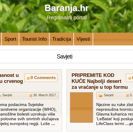
Baranja.hr
Regionalni portal
Sport
Tourist Info
Tradicija
Vijesti
Savjeti
pasnost u
PRIPREMITE KOD
0 Comments
u crvenog
KUĆE Najbolji desert
za vraćanje u top formu
Savjeti
30. March 2017.
Savjeti
5
ema podacima Svjetske
Njezine su ruke zla
ravstvene organizacije (WHO),
nepresušna tvornica 
čanožilne bolesti uzrokuju više
Glavna kuharica re
 polovine svih smrtnih slučajeva
‘LeBatat’ koji poslu
ijeloj europskoj regiji. Loše
…
LifeClass termi
…pr