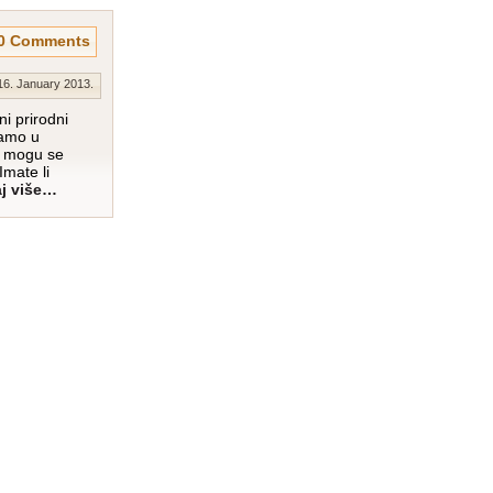
0 Comments
16. January 2013.
ni prirodni
samo u
ne mogu se
Imate li
j više…