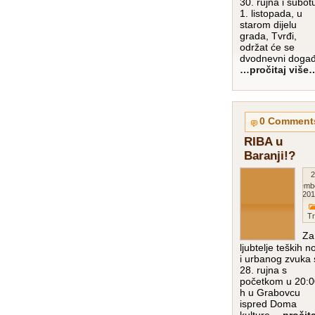
30. rujna i subot
1. listopada, u
starom dijelu
grada, Tvrđi,
održat će se
dvodnevni događ
…pročitaj više
0 Comment
RIBA u
Baranji!?
2
Septemb
201
Tr
Za
ljubtelje teških n
i urbanog zvuka 
28. rujna s
početkom u 20:0
h u Grabovcu
ispred Doma