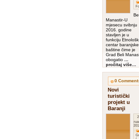
Fo
Bel
Manastir-U
mjesecu svibnju
2016. godine
stavljen je u
funkciju Etnološk
centar baranjske
baštine čime je
Grad Beli Manast
obogatio
…
pročitaj više…
0 Comment
Novi
turistički
projekt u
Baranji
2
Februa
201
G
/