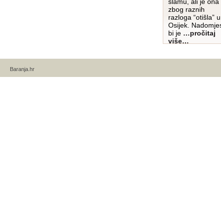
slamu, ali je ona
zbog raznih
razloga “otišla” u
Osijek. Nadomjes
bi je
…pročitaj
više…
Baranja.hr