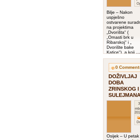
O
Bilje – Nakon
uspješno
ostvarene surad
na projektima
„Dvorišta“ (
„Omasti brk u
Ribarskoj“ i „
Dvorište bake
Katice“), a koji
pročitaj više…
0 Comment
DOŽIVLJAJ
DOBA
ZRINSKOG I
SULEJMAN
3
Septemb
201
D
Osijek – U petak