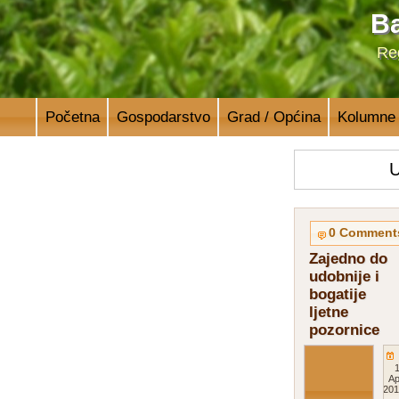
Ba
Reg
Početna
Gospodarstvo
Grad / Općina
Kolumne
U
0 Comment
Zajedno do
udobnije i
bogatije
ljetne
pozornice
1
Ap
201