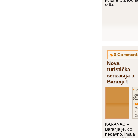
kulture
…pročita
više…
0 Comment
Nova
turistička
senzacija u
Baranji !
2
Augu
201
G
/
O
KARANAC –
Baranja je, do
nedavno, imala