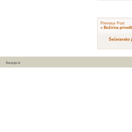
Previous Post
«
Božićna priredb
Šećeransko j
Baranja.hr