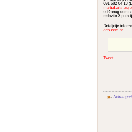
091 582 04 13 (D
martial.arts.os
održanog seminar
redovito 3 puta t
Detaljnije inform
arts.com.hr
Tweet
:
Nekategori