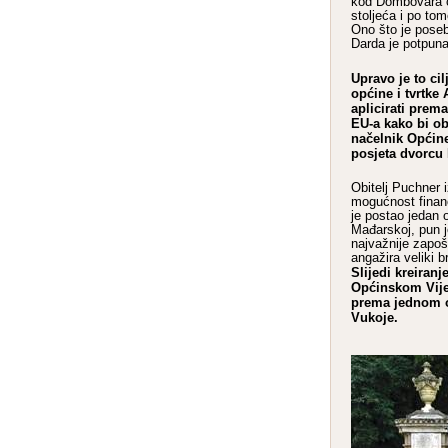
kod Dombovara či
stoljeća i po tom
Ono što je pose
Darda je potpun
Upravo je to cil
općine i tvrtke
aplicirati prem
EU-a kako bi ob
načelnik Općin
posjeta dvorcu
Obitelj Puchner i
mogućnost financ
je postao jedan o
Mađarskoj, pun j
najvažnije zapošl
angažira veliki b
Slijedi kreiranj
Općinskom Vije
prema jednom o
Vukoje.