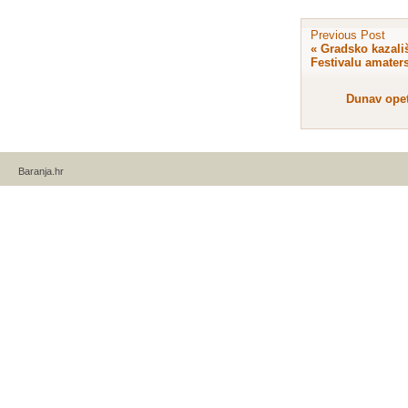
Previous Post
«
Gradsko kazališ
Festivalu amaters
Dunav opet
Baranja.hr