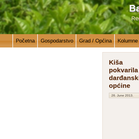
Ba
Reg
Početna
Gospodarstvo
Grad / Općina
Kolumne
Kiša
pokvarila
darđanski
općine
26. June 2013.