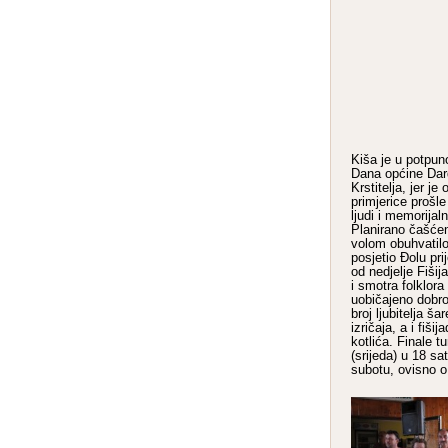
Kiša je u potpuno
Dana općine Dar
Krstitelja, jer j
primjerice prošl
ljudi i memorijal
Planirano čašćen
volom obuhvatilo
posjetio Đolu pri
od nedjelje Fišij
i smotra folklora
uobičajeno dobro
broj ljubitelja ša
izričaja, a i fiši
kotlića. Finale t
(srijeda) u 18 sa
subotu, ovisno 